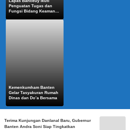
Lapas Banceuy Ikuti
Penguatan Tugas dan
Fungsi Bidang Keamanan
yang Dipimpin Kakanwil
Kumham Jabar
Kemenkumham Banten
Gelar Tasyakuran Rumah
Dinas dan Do’a Bersama
Terima Kunjungan Danlanal Baru, Gubernur
Banten Andra Soni Siap Tingkatkan