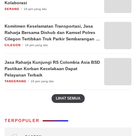
Kolaborasi
SERANG
18 jam yang lalu
Komitmen Keselamatan Transportasi, Jasa
Raharja Bersama Dishub dan Kamsel Polres
Cilegon Tertibkan Truk Parkir Sembarangan di
Jalan Lingkar Selatan
CILEGON
18 jam yang lalu
Jasa Raharja Kunjungi RS Colombia Asia BSD
Pastikan Korban Kecelakaan Dapat
Pelayanan Terbaik
TANGERANG
19 jam yang lalu
LIHAT SEMUA
TERPOPULER