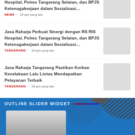
Hospital, Polres Tangerang Selatan, dan BPJS
Ketenagakerjaan dalam Sosialisasi
Keterjaminan Korban Kecelakaan Lalu Lintas
NEWS
18 jam yang lalu
Relawan Ambulans dan Pengemudi Ojol
melalui Pelatihan PPGD
Jasa Raharja Perkuat Sinergi dengan RS RIS
Hospital, Polres Tangerang Selatan, dan BPJS
Ketenagakerjaan dalam Sosialisasi
Keterjaminan Korban Kecelakaan Lalu Lintas
TANGERANG
18 jam yang lalu
Jasa Raharja Tangerang Pastikan Korban
Kecelakaan Lalu Lintas Mendapatkan
Pelayanan Terbaik
TANGERANG
18 jam yang lalu
OUTLINE SLIDER WIDGET