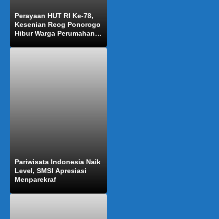
Perayaan HUT RI Ke-78,
Kesenian Reog Ponorogo
Hibur Warga Perumahan
Puri Cisait
Pariwisata Indonesia Naik
Level, SMSI Apresiasi
Menparekraf