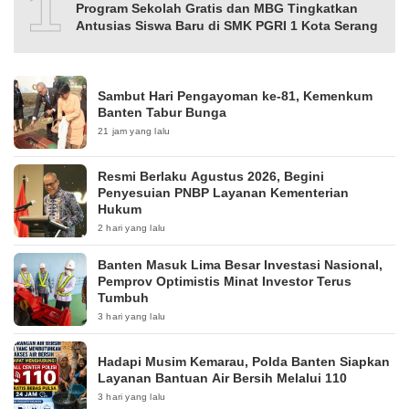
10
Program Sekolah Gratis dan MBG Tingkatkan
Antusias Siswa Baru di SMK PGRI 1 Kota Serang
Sambut Hari Pengayoman ke-81, Kemenkum
Banten Tabur Bunga
21 jam yang lalu
Resmi Berlaku Agustus 2026, Begini
Penyesuian PNBP Layanan Kementerian
Hukum
2 hari yang lalu
Banten Masuk Lima Besar Investasi Nasional,
Pemprov Optimistis Minat Investor Terus
Tumbuh
3 hari yang lalu
Hadapi Musim Kemarau, Polda Banten Siapkan
Layanan Bantuan Air Bersih Melalui 110
3 hari yang lalu