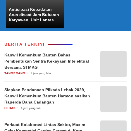
Antisipasi Kepadatan
Arus disaat Jam Bubaran
Karyawan, Unit Lantas
Polsek Kragilan Polres
Serang Laksanakan Gatur
Lalin Sore
BERITA TERKINI
Kanwil Kemenkum Banten Bahas
Pembentukan Sentra Kekayaan Intelektual
Bersama STMKG
TANGERANG
1 jam yang lalu
Siapkan Pendanaan Pilkada Lebak 2029,
Kanwil Kemenkum Banten Harmonisasikan
Raperda Dana Cadangan
LEBAK
4 jam yang lalu
Perkuat Kolaborasi Lintas Sektor, Maxim
Gelar Kompetisi Cerdas Cermat di Kota