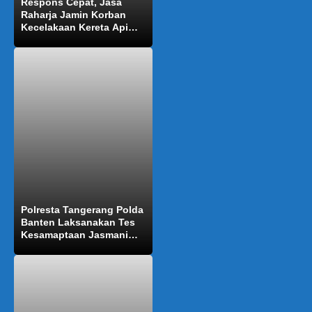
Respons Cepat, Jasa
Raharja Jamin Korban
Kecelakaan Kereta Api
Brantas yang Tabrak
Kontainer di Semarang
Polresta Tangerang Polda
Banten Laksanakan Tes
Kesamaptaan Jasmani
Berkala