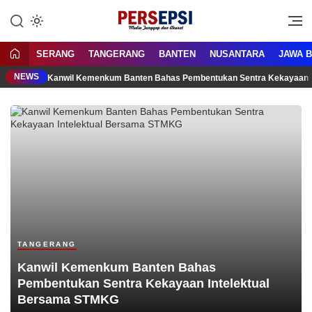
Lewati
ke
Media Tanggap Dan Akurat
Persepsi.co.id
konten
SERANG
TANGERANG
BANTEN
NUSANTARA
JAWA 
NEWS
Kanwil Kemenkum Banten Bahas Pembentukan Sentra Kekayaan 
TANGERANG
Kanwil Kemenkum Banten Bahas
Pembentukan Sentra Kekayaan Intelektual
Bersama STMKG