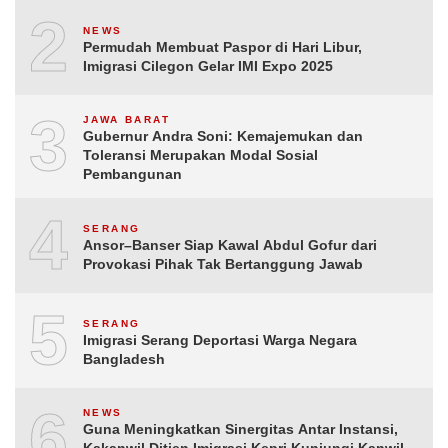
2
NEWS
Permudah Membuat Paspor di Hari Libur,
Imigrasi Cilegon Gelar IMI Expo 2025
3
JAWA BARAT
Gubernur Andra Soni: Kemajemukan dan
Toleransi Merupakan Modal Sosial
Pembangunan
4
SERANG
Ansor–Banser Siap Kawal Abdul Gofur dari
Provokasi Pihak Tak Bertanggung Jawab
5
SERANG
Imigrasi Serang Deportasi Warga Negara
Bangladesh
6
NEWS
Guna Meningkatkan Sinergitas Antar Instansi,