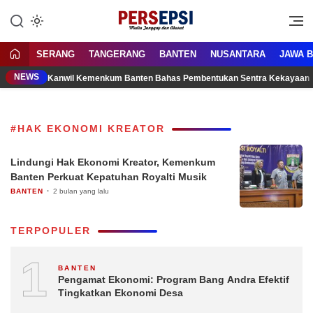
Lewati
ke
Media Tanggap Dan Akurat
Persepsi.co.id
konten
SERANG
TANGERANG
BANTEN
NUSANTARA
JAWA 
NEWS
Kanwil Kemenkum Banten Bahas Pembentukan Sentra Kekayaan 
#HAK EKONOMI KREATOR
Lindungi Hak Ekonomi Kreator, Kemenkum
Banten Perkuat Kepatuhan Royalti Musik
BANTEN
2 bulan yang lalu
TERPOPULER
1
BANTEN
Pengamat Ekonomi: Program Bang Andra Efektif
Tingkatkan Ekonomi Desa