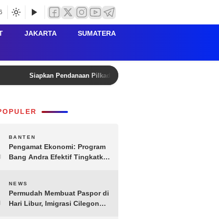
6
T
JAKARTA
SUMATERA
Siapkan Pendanaan Pilkada Lebak 2029, Kanwil Kemenkum B
POPULER
1
BANTEN
Pengamat Ekonomi: Program
Bang Andra Efektif Tingkatkan
Ekonomi Desa
2
NEWS
Permudah Membuat Paspor di
Hari Libur, Imigrasi Cilegon
Gelar IMI Expo 2025