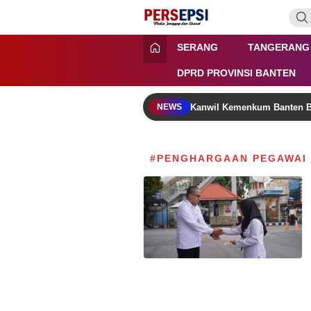
Lewati
ke
konten
Persepsi.co.id
Media Tanggap Dan Akurat
SERANG
TANGERANG
DPRD PROVINSI BANTEN
Kanwil Kemenkum Banten B
NEWS
#PENGHARGAAN PEGAWAI