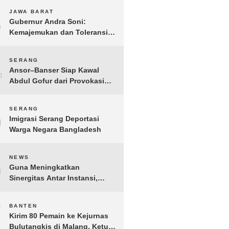
3
JAWA BARAT
Gubernur Andra Soni:
Kemajemukan dan Toleransi
Merupakan Modal Sosial
Pembangunan
4
SERANG
Ansor–Banser Siap Kawal
Abdul Gofur dari Provokasi
Pihak Tak Bertanggung Jawab
5
SERANG
Imigrasi Serang Deportasi
Warga Negara Bangladesh
6
NEWS
Guna Meningkatkan
Sinergitas Antar Instansi,
Kakanwil Ditjen Imigrasi Kepri
Kunjungi Kanwil Ditjen Bea
7
BANTEN
Cukai Khusus Kepri
Kirim 80 Pemain ke Kejurnas
Bulutangkis di Malang, Ketua