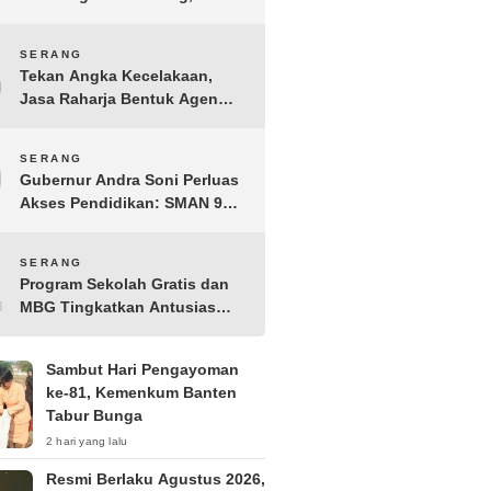
Pengprov PBSI Banten H
Sudarto Adinagoro: Torehkan
8
SERANG
Hasil Terbaik
Tekan Angka Kecelakaan,
Jasa Raharja Bentuk Agen
Keselamatan dari Aparatur
Pemerintah Kecamatan
9
SERANG
Taktakan
Gubernur Andra Soni Perluas
Akses Pendidikan: SMAN 9
Kota Serang Segera
Beroperasi
10
SERANG
Program Sekolah Gratis dan
MBG Tingkatkan Antusias
Siswa Baru di SMK PGRI 1
Kota Serang
Sambut Hari Pengayoman
ke-81, Kemenkum Banten
Tabur Bunga
2 hari yang lalu
Resmi Berlaku Agustus 2026,