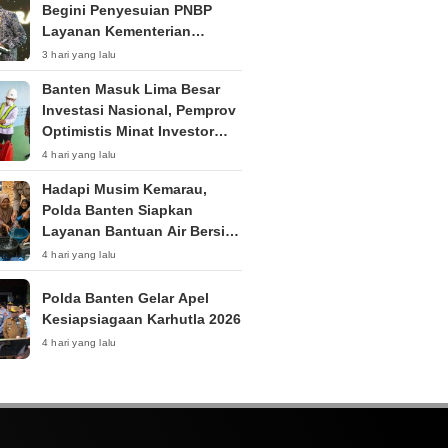
Begini Penyesuian PNBP
Layanan Kementerian
Hukum
3 hari yang lalu
Banten Masuk Lima Besar
Investasi Nasional, Pemprov
Optimistis Minat Investor
Terus Tumbuh
4 hari yang lalu
Hadapi Musim Kemarau,
Polda Banten Siapkan
Layanan Bantuan Air Bersih
Melalui 110
4 hari yang lalu
Polda Banten Gelar Apel
Kesiapsiagaan Karhutla 2026
4 hari yang lalu