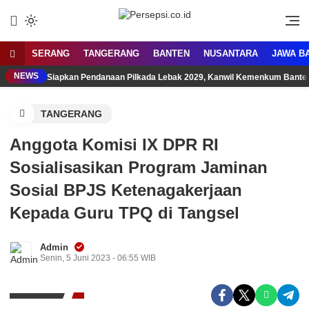
Lewati
ke
Media Tanggap Dan Akurat
Persepsi.co.id
konten
SERANG
TANGERANG
BANTEN
NUSANTARA
JAWA B
NEWS
Siapkan Pendanaan Pilkada Lebak 2029, Kanwil Kemenkum Bant
TANGERANG
Anggota Komisi IX DPR RI
Sosialisasikan Program Jaminan
Sosial BPJS Ketenagakerjaan
Kepada Guru TPQ di Tangsel
Admin
Senin, 5 Juni 2023 - 06:55 WIB