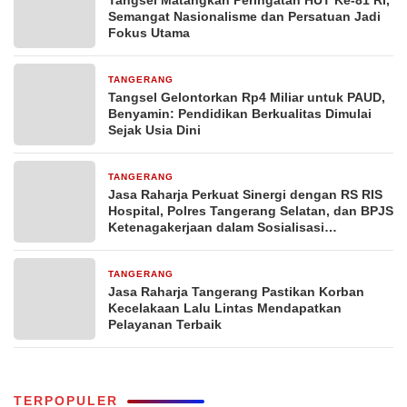
Tangsel Matangkan Peringatan HUT Ke-81 RI,
Semangat Nasionalisme dan Persatuan Jadi
Fokus Utama
TANGERANG
2 jam yang lalu
Tangsel Gelontorkan Rp4 Miliar untuk PAUD,
Benyamin: Pendidikan Berkualitas Dimulai
Sejak Usia Dini
TANGERANG
15 jam yang lalu
Jasa Raharja Perkuat Sinergi dengan RS RIS
Hospital, Polres Tangerang Selatan, dan BPJS
Ketenagakerjaan dalam Sosialisasi
Keterjaminan Korban Kecelakaan Lalu Lintas
TANGERANG
15 jam yang lalu
Jasa Raharja Tangerang Pastikan Korban
Kecelakaan Lalu Lintas Mendapatkan
Pelayanan Terbaik
TERPOPULER