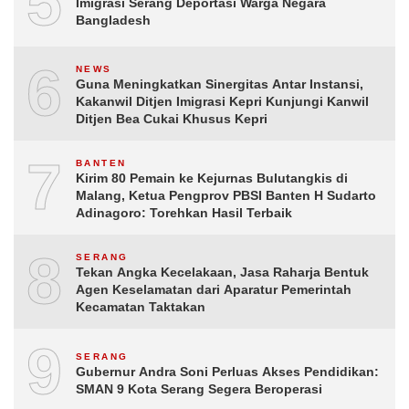
5
Imigrasi Serang Deportasi Warga Negara
Bangladesh
6
NEWS
Guna Meningkatkan Sinergitas Antar Instansi,
Kakanwil Ditjen Imigrasi Kepri Kunjungi Kanwil
Ditjen Bea Cukai Khusus Kepri
7
BANTEN
Kirim 80 Pemain ke Kejurnas Bulutangkis di
Malang, Ketua Pengprov PBSI Banten H Sudarto
Adinagoro: Torehkan Hasil Terbaik
8
SERANG
Tekan Angka Kecelakaan, Jasa Raharja Bentuk
Agen Keselamatan dari Aparatur Pemerintah
Kecamatan Taktakan
9
SERANG
Gubernur Andra Soni Perluas Akses Pendidikan:
SMAN 9 Kota Serang Segera Beroperasi