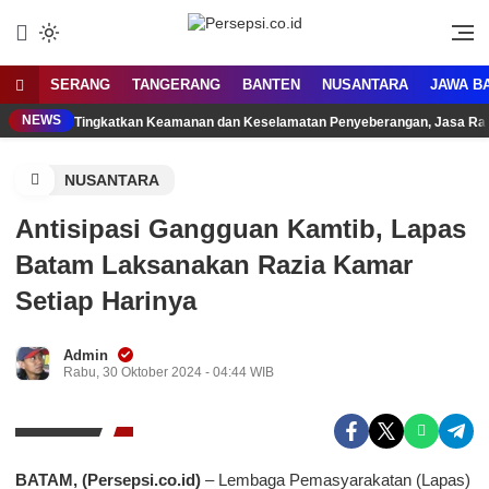
Lewati
ke
Media Tanggap Dan Akurat
Persepsi.co.id
konten
SERANG
TANGERANG
BANTEN
NUSANTARA
JAWA B
NEWS
Tingkatkan Keamanan dan Keselamatan Penyeberangan, Jasa Raha
NUSANTARA
Antisipasi Gangguan Kamtib, Lapas
Batam Laksanakan Razia Kamar
Setiap Harinya
Admin
Rabu, 30 Oktober 2024 - 04:44 WIB
BATAM, (Persepsi.co.id)
– Lembaga Pemasyarakatan (Lapas)