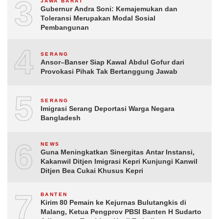
3
JAWA BARAT
Gubernur Andra Soni: Kemajemukan dan
Toleransi Merupakan Modal Sosial
Pembangunan
4
SERANG
Ansor–Banser Siap Kawal Abdul Gofur dari
Provokasi Pihak Tak Bertanggung Jawab
5
SERANG
Imigrasi Serang Deportasi Warga Negara
Bangladesh
6
NEWS
Guna Meningkatkan Sinergitas Antar Instansi,
Kakanwil Ditjen Imigrasi Kepri Kunjungi Kanwil
Ditjen Bea Cukai Khusus Kepri
7
BANTEN
Kirim 80 Pemain ke Kejurnas Bulutangkis di
Malang, Ketua Pengprov PBSI Banten H Sudarto