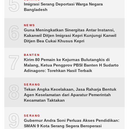
5
Imigrasi Serang Deportasi Warga Negara
Bangladesh
6
NEWS
Guna Meningkatkan Sinergitas Antar Instansi,
Kakanwil Ditjen Imigrasi Kepri Kunjungi Kanwil
Ditjen Bea Cukai Khusus Kepri
7
BANTEN
Kirim 80 Pemain ke Kejurnas Bulutangkis di
Malang, Ketua Pengprov PBSI Banten H Sudarto
Adinagoro: Torehkan Hasil Terbaik
8
SERANG
Tekan Angka Kecelakaan, Jasa Raharja Bentuk
Agen Keselamatan dari Aparatur Pemerintah
Kecamatan Taktakan
9
SERANG
Gubernur Andra Soni Perluas Akses Pendidikan:
SMAN 9 Kota Serang Segera Beroperasi