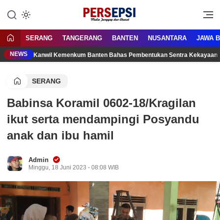
Lewati
ke
Media Tanggap Dan Akurat
Persepsi.co.id
konten
SERANG
TANGERANG
BANTEN
NUSANTARA
JAWA 
NEWS
Kanwil Kemenkum Banten Bahas Pembentukan Sentra Kekayaan 
SERANG
Babinsa Koramil 0602-18/Kragilan
ikut serta mendampingi Posyandu
anak dan ibu hamil
Admin
Minggu, 18 Juni 2023 - 08:08 WIB