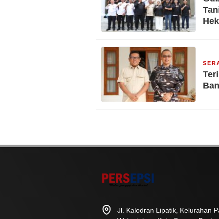
Tan
Hek
SER
Ter
Ban
Jl. Kalodran Lipatik, Kelurahan