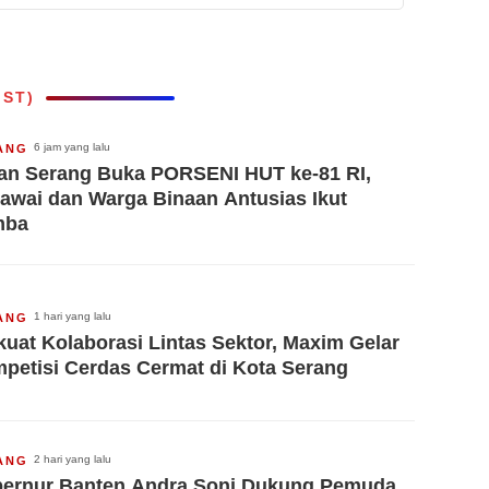
IST)
6 jam yang lalu
ANG
an Serang Buka PORSENI HUT ke-81 RI,
awai dan Warga Binaan Antusias Ikut
mba
1 hari yang lalu
ANG
kuat Kolaborasi Lintas Sektor, Maxim Gelar
petisi Cerdas Cermat di Kota Serang
2 hari yang lalu
ANG
ernur Banten Andra Soni Dukung Pemuda