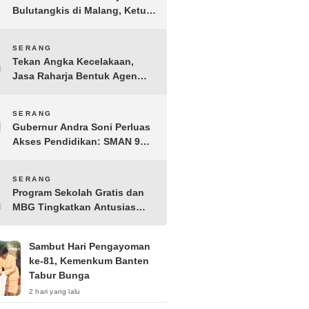
Bulutangkis di Malang, Ketua
Pengprov PBSI Banten H
Sudarto Adinagoro: Torehkan
8
SERANG
Hasil Terbaik
Tekan Angka Kecelakaan,
Jasa Raharja Bentuk Agen
Keselamatan dari Aparatur
Pemerintah Kecamatan
9
SERANG
Taktakan
Gubernur Andra Soni Perluas
Akses Pendidikan: SMAN 9
Kota Serang Segera
Beroperasi
10
SERANG
Program Sekolah Gratis dan
MBG Tingkatkan Antusias
Siswa Baru di SMK PGRI 1
Kota Serang
Sambut Hari Pengayoman
ke-81, Kemenkum Banten
Tabur Bunga
2 hari yang lalu