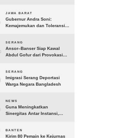
Gelar IMI Expo 2025
3
JAWA BARAT
Gubernur Andra Soni:
Kemajemukan dan Toleransi
Merupakan Modal Sosial
Pembangunan
4
SERANG
Ansor–Banser Siap Kawal
Abdul Gofur dari Provokasi
Pihak Tak Bertanggung Jawab
5
SERANG
Imigrasi Serang Deportasi
Warga Negara Bangladesh
6
NEWS
Guna Meningkatkan
Sinergitas Antar Instansi,
Kakanwil Ditjen Imigrasi Kepri
Kunjungi Kanwil Ditjen Bea
7
BANTEN
Cukai Khusus Kepri
Kirim 80 Pemain ke Kejurnas