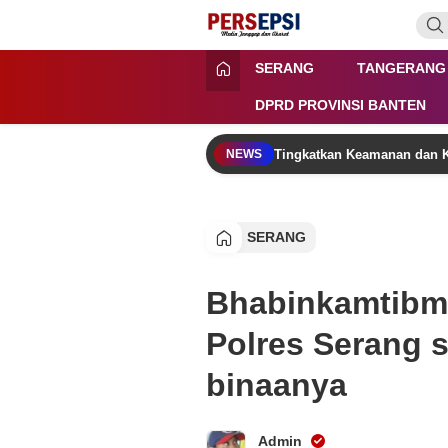
Lewati
ke
konten
Persepsi.co.id
Media Tanggap Dan Akurat
SERANG
TANGERANG
DPRD PROVINSI BANTEN
Tingkatkan Keamanan dan K
NEWS
SERANG
Bhabinkamtibm
Polres Serang
binaanya
Admin