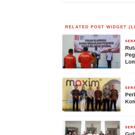
RELATED POST WIDGET (L
SER
Rut
Peg
Lo
SER
Per
Kom
SER
Gub