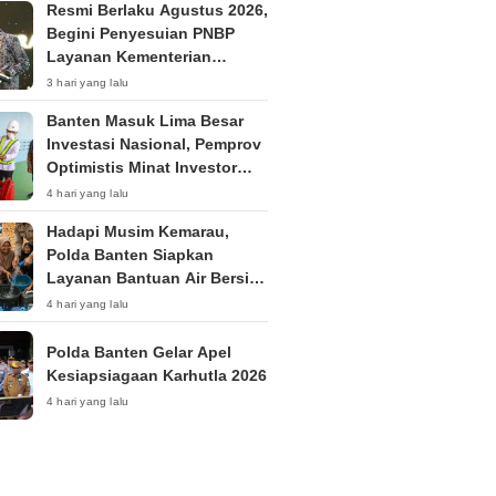
Resmi Berlaku Agustus 2026,
Begini Penyesuian PNBP
Layanan Kementerian
Hukum
3 hari yang lalu
Banten Masuk Lima Besar
Investasi Nasional, Pemprov
Optimistis Minat Investor
Terus Tumbuh
4 hari yang lalu
Hadapi Musim Kemarau,
Polda Banten Siapkan
Layanan Bantuan Air Bersih
Melalui 110
4 hari yang lalu
Polda Banten Gelar Apel
Kesiapsiagaan Karhutla 2026
4 hari yang lalu