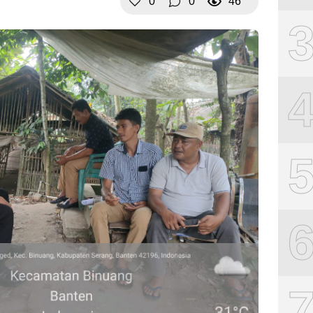
0
0
46