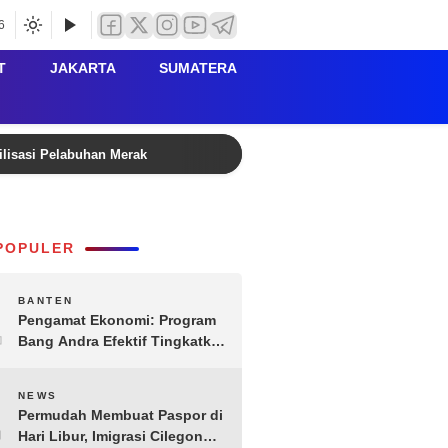
6
T
JAKARTA
SUMATERA
ilisasi Pelabuhan Merak
Rutan Serang Buka PORSENI HU
POPULER
1
BANTEN
Pengamat Ekonomi: Program
Bang Andra Efektif Tingkatkan
Ekonomi Desa
2
NEWS
Permudah Membuat Paspor di
Hari Libur, Imigrasi Cilegon