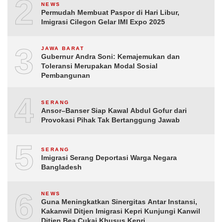
2
NEWS
Permudah Membuat Paspor di Hari Libur,
Imigrasi Cilegon Gelar IMI Expo 2025
3
JAWA BARAT
Gubernur Andra Soni: Kemajemukan dan
Toleransi Merupakan Modal Sosial
Pembangunan
4
SERANG
Ansor–Banser Siap Kawal Abdul Gofur dari
Provokasi Pihak Tak Bertanggung Jawab
5
SERANG
Imigrasi Serang Deportasi Warga Negara
Bangladesh
6
NEWS
Guna Meningkatkan Sinergitas Antar Instansi,
Kakanwil Ditjen Imigrasi Kepri Kunjungi Kanwil
Ditjen Bea Cukai Khusus Kepri