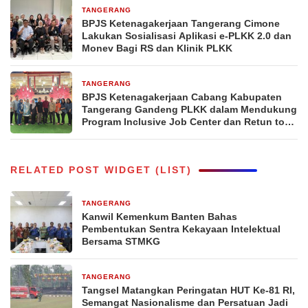
TANGERANG
12 Maret 2026
BPJS Ketenagakerjaan Tangerang Cimone
Lakukan Sosialisasi Aplikasi e-PLKK 2.0 dan
Monev Bagi RS dan Klinik PLKK
TANGERANG
3 September 2025
BPJS Ketenagakerjaan Cabang Kabupaten
Tangerang Gandeng PLKK dalam Mendukung
Program Inclusive Job Center dan Retun to
Work Bagi Peserta
RELATED POST WIDGET (LIST)
TANGERANG
3 hari yang lalu
Kanwil Kemenkum Banten Bahas
Pembentukan Sentra Kekayaan Intelektual
Bersama STMKG
TANGERANG
3 hari yang lalu
Tangsel Matangkan Peringatan HUT Ke-81 RI,
Semangat Nasionalisme dan Persatuan Jadi