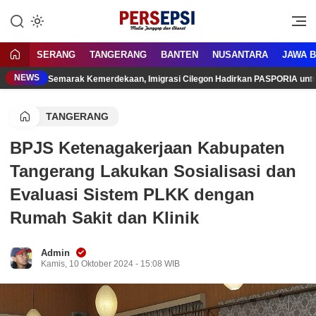
Lewati
ke
Media Tanggap Dan Akurat
Persepsi.co.id
konten
SERANG
TANGERANG
BANTEN
NUSANTARA
JAWA 
NEWS
Semarak Kemerdekaan, Imigrasi Cilegon Hadirkan PASPORIA unt
TANGERANG
BPJS Ketenagakerjaan Kabupaten
Tangerang Lakukan Sosialisasi dan
Evaluasi Sistem PLKK dengan
Rumah Sakit dan Klinik
Admin
Kamis, 10 Oktober 2024 - 15:08 WIB