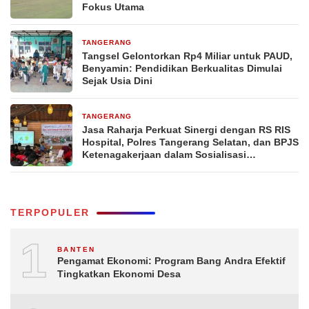
Fokus Utama
TANGERANG
3 hari yang lalu
Tangsel Gelontorkan Rp4 Miliar untuk PAUD,
Benyamin: Pendidikan Berkualitas Dimulai
Sejak Usia Dini
TANGERANG
4 hari yang lalu
Jasa Raharja Perkuat Sinergi dengan RS RIS
Hospital, Polres Tangerang Selatan, dan BPJS
Ketenagakerjaan dalam Sosialisasi
Keterjaminan Korban Kecelakaan Lalu Lintas
TERPOPULER
1
BANTEN
Pengamat Ekonomi: Program Bang Andra Efektif
Tingkatkan Ekonomi Desa