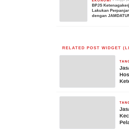
EKONOMI
BPJS Ketenagaker
Lakukan Perpanja
dengan JAMDATUN
Perkuat Penegaka
Kepatuhan dan Pa
Hak Pekerja Terpe
RELATED POST WIDGET (L
TAN
Jas
Hos
Ket
Ket
TAN
Jas
Kec
Pel