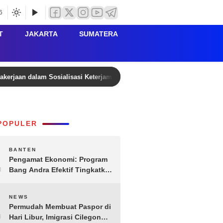
6
T
JAKARTA
SUMATERA
agakerjaan dalam Sosialisasi Keterjaminan Korban Kecelakaan Lalu Lin
POPULER
1
BANTEN
Pengamat Ekonomi: Program
Bang Andra Efektif Tingkatkan
Ekonomi Desa
2
NEWS
Permudah Membuat Paspor di
Hari Libur, Imigrasi Cilegon