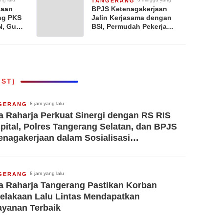
TANGERANG
lalu
jaan
BPJS Ketenagakerjaan
ng PKS
Jalin Kerjasama dengan
, Guna
BSI, Permudah Pekerja
n
Miliki Rumah dengan
stikan
Skema Syariah
nuhi
IST)
8 jam yang lalu
GERANG
a Raharja Perkuat Sinergi dengan RS RIS
pital, Polres Tangerang Selatan, dan BPJS
enagakerjaan dalam Sosialisasi
erjaminan Korban Kecelakaan Lalu Lintas
8 jam yang lalu
GERANG
a Raharja Tangerang Pastikan Korban
elakaan Lalu Lintas Mendapatkan
ayanan Terbaik