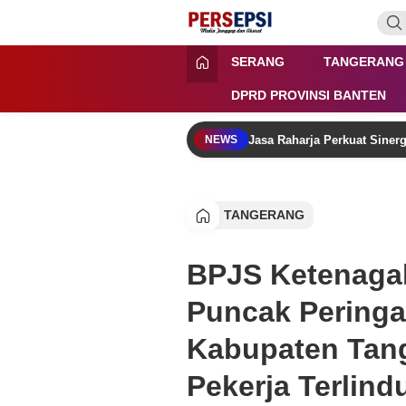
Lewati
ke
konten
Persepsi.co.id
Media Tanggap Dan Akurat
SERANG
TANGERANG
DPRD PROVINSI BANTEN
Jasa Raharja Perkuat Siner
NEWS
TANGERANG
BPJS Ketenagak
Puncak Peringa
Kabupaten Tan
Pekerja Terlin