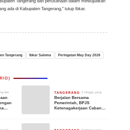
abupaten Tangerang dan perusahaan dalam mewujudkan
ang ada di Kabupaten Tangerang,” tutup Ibkar.
en Tangerang
Ibkar Saloma
Peringatan May Day 2026
RID)
ng lalu
2 minggu yang
TANGERANG
lalu
jaan
Berjalan Bersama
dengan
Pemerintah, BPJS
ha
Ketenagakerjaan Cabang
Kabupaten Tangerang
Sosialisasikan Program
Perlindungan 100 Pekerja
Rentan Per Desa
ng lalu
3 minggu yang