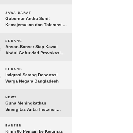
Gelar IMI Expo 2025
3
JAWA BARAT
Gubernur Andra Soni:
Kemajemukan dan Toleransi
Merupakan Modal Sosial
Pembangunan
4
SERANG
Ansor–Banser Siap Kawal
Abdul Gofur dari Provokasi
Pihak Tak Bertanggung Jawab
5
SERANG
Imigrasi Serang Deportasi
Warga Negara Bangladesh
6
NEWS
Guna Meningkatkan
Sinergitas Antar Instansi,
Kakanwil Ditjen Imigrasi Kepri
Kunjungi Kanwil Ditjen Bea
7
BANTEN
Cukai Khusus Kepri
Kirim 80 Pemain ke Kejurnas