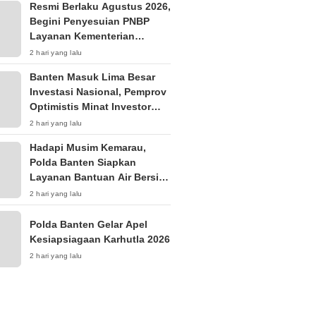
Resmi Berlaku Agustus 2026,
Begini Penyesuian PNBP
Layanan Kementerian
Hukum
2 hari yang lalu
Banten Masuk Lima Besar
Investasi Nasional, Pemprov
Optimistis Minat Investor
Terus Tumbuh
2 hari yang lalu
Hadapi Musim Kemarau,
Polda Banten Siapkan
Layanan Bantuan Air Bersih
Melalui 110
2 hari yang lalu
Polda Banten Gelar Apel
Kesiapsiagaan Karhutla 2026
2 hari yang lalu