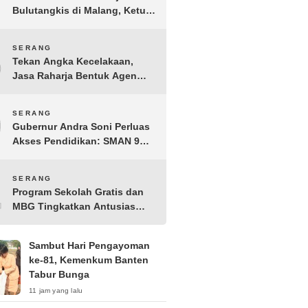
Bulutangkis di Malang, Ketua
Pengprov PBSI Banten H
Sudarto Adinagoro: Torehkan
8
SERANG
Hasil Terbaik
Tekan Angka Kecelakaan,
Jasa Raharja Bentuk Agen
Keselamatan dari Aparatur
Pemerintah Kecamatan
9
SERANG
Taktakan
Gubernur Andra Soni Perluas
Akses Pendidikan: SMAN 9
Kota Serang Segera
Beroperasi
10
SERANG
Program Sekolah Gratis dan
MBG Tingkatkan Antusias
Siswa Baru di SMK PGRI 1
Kota Serang
Sambut Hari Pengayoman
ke-81, Kemenkum Banten
Tabur Bunga
11 jam yang lalu