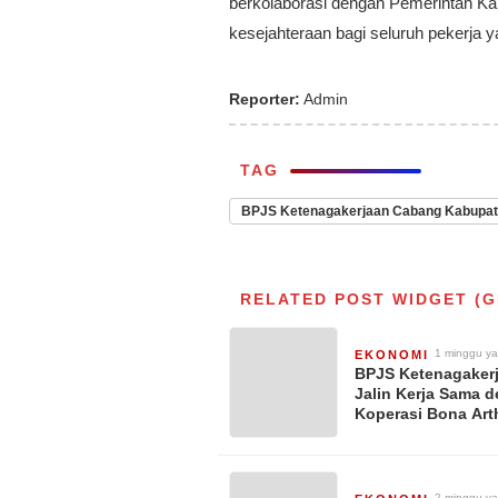
berkolaborasi dengan Pemerintah K
kesejahteraan bagi seluruh pekerja y
Reporter:
Admin
TAG
BPJS Ketenagakerjaan Cabang Kabupat
RELATED POST WIDGET (G
1 minggu ya
EKONOMI
BPJS Ketenagaker
Jalin Kerja Sama 
Koperasi Bona Art
Sejahtera, Berikan
Perlindungan Bagi
Seluruh Nasabah
2 minggu ya