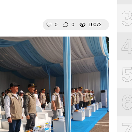
0
0
10072