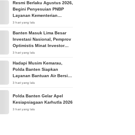
Resmi Berlaku Agustus 2026,
Begini Penyesuian PNBP
Layanan Kementerian
Hukum
3 hari yang lalu
Banten Masuk Lima Besar
Investasi Nasional, Pemprov
Optimistis Minat Investor
Terus Tumbuh
3 hari yang lalu
Hadapi Musim Kemarau,
Polda Banten Siapkan
Layanan Bantuan Air Bersih
Melalui 110
3 hari yang lalu
Polda Banten Gelar Apel
Kesiapsiagaan Karhutla 2026
3 hari yang lalu