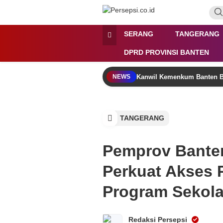
Lewati
ke
konten
Persepsi.co.id
Media Tanggap Dan Akurat
SERANG
TANGERANG
DPRD PROVINSI BANTEN
Kanwil Kemenkum Banten B
NEWS
TANGERANG
Pemprov Bante
Perkuat Akses 
Program Sekola
Redaksi Persepsi