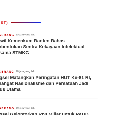
IST)
15 jam yang lalu
GERANG
wil Kemenkum Banten Bahas
bentukan Sentra Kekayaan Intelektual
rsama STMKG
19 jam yang lalu
GERANG
gsel Matangkan Peringatan HUT Ke-81 RI,
angat Nasionalisme dan Persatuan Jadi
us Utama
19 jam yang lalu
GERANG
gsel Gelontorkan Rp4 Miliar untuk PAUD,