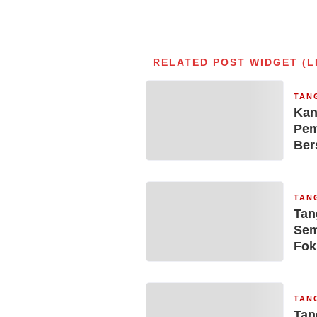
RELATED POST WIDGET (L
TAN
Kan
Pem
Be
TAN
Tan
Sem
Fok
TAN
Tan