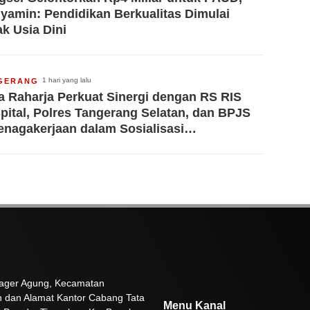
yamin: Pendidikan Berkualitas Dimulai
ak Usia Dini
1 hari yang lalu
GERANG
a Raharja Perkuat Sinergi dengan RS RIS
pital, Polres Tangerang Selatan, dan BPJS
enagakerjaan dalam Sosialisasi
erjaminan Korban Kecelakaan Lalu Lintas
 Pager Agung, Kecamatan
n dan Alamat Kantor Cabang Tata
Menu Kanal