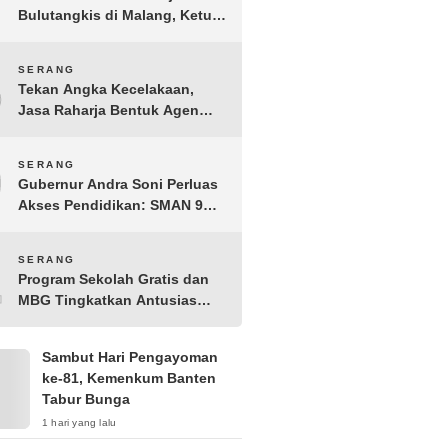
Bulutangkis di Malang, Ketua
Pengprov PBSI Banten H
Sudarto Adinagoro: Torehkan
8
SERANG
Hasil Terbaik
Tekan Angka Kecelakaan,
Jasa Raharja Bentuk Agen
Keselamatan dari Aparatur
Pemerintah Kecamatan
9
SERANG
Taktakan
Gubernur Andra Soni Perluas
Akses Pendidikan: SMAN 9
Kota Serang Segera
Beroperasi
10
SERANG
Program Sekolah Gratis dan
MBG Tingkatkan Antusias
Siswa Baru di SMK PGRI 1
Kota Serang
Sambut Hari Pengayoman
ke-81, Kemenkum Banten
Tabur Bunga
1 hari yang lalu