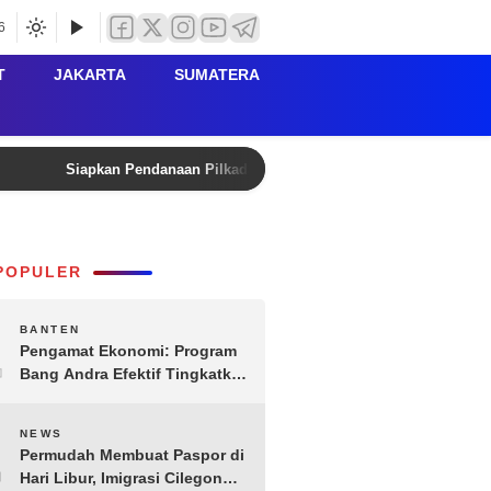
6
T
JAKARTA
SUMATERA
Siapkan Pendanaan Pilkada Lebak 2029, Kanwil Kemenkum B
POPULER
1
BANTEN
Pengamat Ekonomi: Program
Bang Andra Efektif Tingkatkan
Ekonomi Desa
2
NEWS
Permudah Membuat Paspor di
Hari Libur, Imigrasi Cilegon