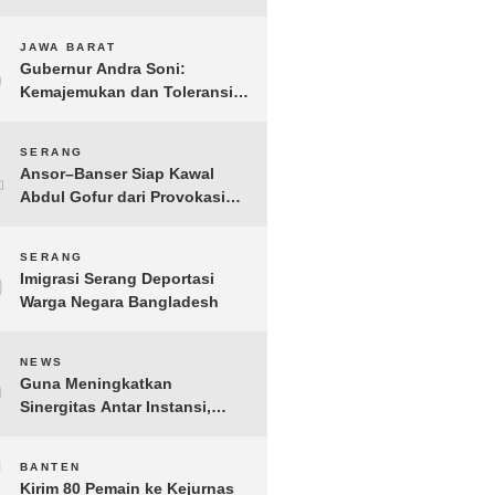
Gelar IMI Expo 2025
3
JAWA BARAT
Gubernur Andra Soni:
Kemajemukan dan Toleransi
Merupakan Modal Sosial
Pembangunan
4
SERANG
Ansor–Banser Siap Kawal
Abdul Gofur dari Provokasi
Pihak Tak Bertanggung Jawab
5
SERANG
Imigrasi Serang Deportasi
Warga Negara Bangladesh
6
NEWS
Guna Meningkatkan
Sinergitas Antar Instansi,
Kakanwil Ditjen Imigrasi Kepri
Kunjungi Kanwil Ditjen Bea
7
BANTEN
Cukai Khusus Kepri
Kirim 80 Pemain ke Kejurnas