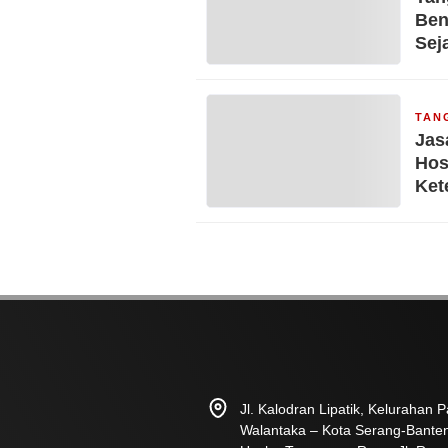
Ben
Sej
TAN
Jas
Hos
Ket
Ket
Jl. Kalodran Lipatik, Kelurahan
Walantaka – Kota Serang-Bante