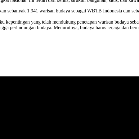
kat nasional. Ini terdiri dari benda, struktur bangunan, situs, dan kawa
kan sebanyak 1.941 warisan budaya sebagai WBTB Indonesia dan seban
gku kepentingan yang telah mendukung penetapan warisan budaya seba
hingga perlindungan budaya. Menurutnya, budaya harus terjaga dan berm