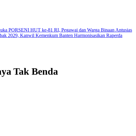
Buka PORSENI HUT ke-81 RI, Pegawai dan Warga Binaan Antusias
ebak 2029, Kanwil Kemenkum Banten Harmonisasikan Raperda
aya Tak Benda