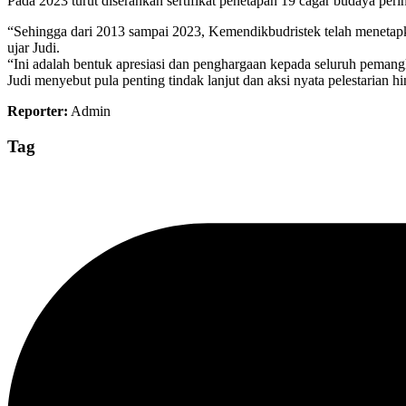
Pada 2023 turut diserahkan sertifikat penetapan 19 cagar budaya pering
“Sehingga dari 2013 sampai 2023, Kemendikbudristek telah menetap
ujar Judi.
“Ini adalah bentuk apresiasi dan penghargaan kepada seluruh peman
Judi menyebut pula penting tindak lanjut dan aksi nyata pelestarian 
Reporter:
Admin
Tag