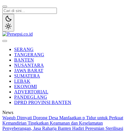
Lewati
ke
konten
Persepsi.co.id
Media Tanggap Dan Akurat
SERANG
TANGERANG
BANTEN
NUSANTARA
JAWA BARAT
SUMATERA
LEBAK
EKONOMI
ADVERTORIAL
PANDEGLANG
DPRD PROVINSI BANTEN
News
Wagub Dimyati Dorong Desa Manfaatkan p Tidur untuk Perkuat
Kemandirian
Tingkatkan Keamanan dan Keselamatan
Penyeberangan, Jasa Raharja Banten Hadiri Peresmian Sterilisasi