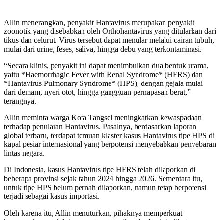
Allin menerangkan, penyakit Hantavirus merupakan penyakit
zoonotik yang disebabkan oleh Orthohantavirus yang ditularkan dari
tikus dan celurut. Virus tersebut dapat menular melalui cairan tubuh,
mulai dari urine, feses, saliva, hingga debu yang terkontaminasi.
“Secara klinis, penyakit ini dapat menimbulkan dua bentuk utama,
yaitu *Haemorrhagic Fever with Renal Syndrome* (HFRS) dan
*Hantavirus Pulmonary Syndrome* (HPS), dengan gejala mulai
dari demam, nyeri otot, hingga gangguan pernapasan berat,”
terangnya.
Allin meminta warga Kota Tangsel meningkatkan kewaspadaan
terhadap penularan Hantavirus. Pasalnya, berdasarkan laporan
global terbaru, terdapat temuan klaster kasus Hantavirus tipe HPS di
kapal pesiar internasional yang berpotensi menyebabkan penyebaran
lintas negara.
Di Indonesia, kasus Hantavirus tipe HFRS telah dilaporkan di
beberapa provinsi sejak tahun 2024 hingga 2026. Sementara itu,
untuk tipe HPS belum pernah dilaporkan, namun tetap berpotensi
terjadi sebagai kasus importasi.
Oleh karena itu, Allin menuturkan, pihaknya memperkuat