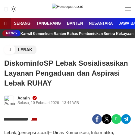
Lewati
ke
Media Tanggap Dan Akurat
Persepsi.co.id
konten
SERANG
TANGERANG
BANTEN
NUSANTARA
JAWA B
NEWS
Kanwil Kemenkum Banten Bahas Pembentukan Sentra Kekayaan 
LEBAK
DiskominfoSP Lebak Sosialisasikan
Layanan Pengaduan dan Aspirasi
Lebak RUHAY
Admin
Selasa, 10 Februari 2026 - 13:44 WIB
Lebak,(persepsi .co.id)– Dinas Komunikasi, Informatika,