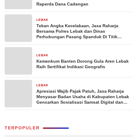
Raperda Dana Cadangan
LEBAK
1 minggu yang lalu
Tekan Angka Kecelakaan, Jasa Raharja
Bersama Polres Lebak dan Dinas
Perhubungan Pasang Spanduk Di Titik
Rawan Kecelakaan
LEBAK
1 minggu yang lalu
Kemenkum Banten Dorong Gula Aren Lebak
Raih Sertifikat Indikasi Geografis
LEBAK
1 bulan yang lalu
Apresiasi Wajib Pajak Patuh, Jasa Raharja
Menyasar Badan Usaha di Kabupaten Lebak
Gencarkan Sosialisasi Samsat Digital dan
Program ‘Gebyar Emas’
TERPOPULER