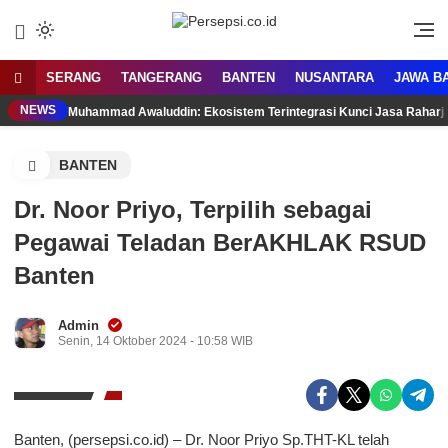
Lewati
ke
Media Tanggap Dan Akurat
Persepsi.co.id
konten
SERANG
TANGERANG
BANTEN
NUSANTARA
JAWA B
NEWS
Muhammad Awaluddin: Ekosistem Terintegrasi Kunci Jasa Rahar
BANTEN
Dr. Noor Priyo, Terpilih sebagai
Pegawai Teladan BerAKHLAK RSUD
Banten
Admin
Senin, 14 Oktober 2024 - 10:58 WIB
Banten, (persepsi.co.id) – Dr. Noor Priyo Sp.THT-KL telah