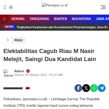
Lewati
ke
Media Tanggap Dan Akurat
Persepsi.co.id
konten
SERANG
TANGERANG
BANTEN
NUSANTARA
JAWA B
NEWS
Tingkatkan Keamanan dan Keselamatan Penyeberangan, Jasa Raha
RIAU
Elektabilitas Cagub Riau M Nasir
Melejit, Saingi Dua Kandidat Lain
Admin
Selasa, 29 Oktober 2024 - 03:15 WIB
Pekanbaru, (persepsi.co.id) – Lembaga Survey The Republic
Institute (TRI) merilis laporan hasil survei voting behavior