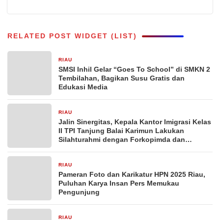
RELATED POST WIDGET (LIST)
RIAU
30 Oktober 2025
SMSI Inhil Gelar “Goes To School” di SMKN 2
Tembilahan, Bagikan Susu Gratis dan
Edukasi Media
RIAU
26 Maret 2025
Jalin Sinergitas, Kepala Kantor Imigrasi Kelas
II TPI Tanjung Balai Karimun Lakukan
Silahturahmi dengan Forkopimda dan
Kasatker Instansi Vertikal
RIAU
10 Februari 2025
Pameran Foto dan Karikatur HPN 2025 Riau,
Puluhan Karya Insan Pers Memukau
Pengunjung
RIAU
10 Februari 2025