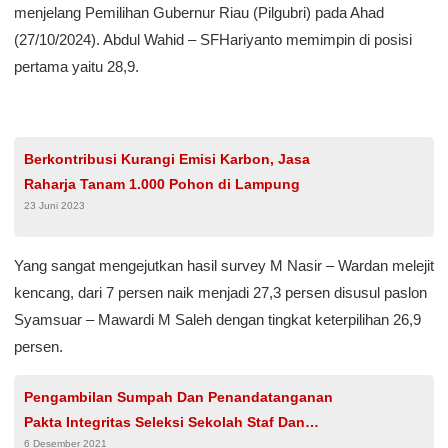
menjelang Pemilihan Gubernur Riau (Pilgubri) pada Ahad
(27/10/2024). Abdul Wahid – SFHariyanto memimpin di posisi
pertama yaitu 28,9.
Berkontribusi Kurangi Emisi Karbon, Jasa
Raharja Tanam 1.000 Pohon di Lampung
23 Juni 2023
Yang sangat mengejutkan hasil survey M Nasir – Wardan melejit
kencang, dari 7 persen naik menjadi 27,3 persen disusul paslon
Syamsuar – Mawardi M Saleh dengan tingkat keterpilihan 26,9
persen.
Pengambilan Sumpah Dan Penandatanganan
Pakta Integritas Seleksi Sekolah Staf Dan
6 Desember 2021
Pimpinan (SESPIMEN) Polri Dikreg – 62 T.A.