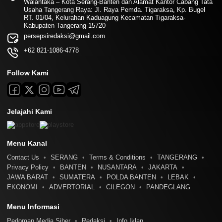
Walantaka – Kota Serang-Banten dan Alamat Kantor Cabang Tata
Usaha Tangerang Raya: Jl. Raya Pemda. Tigaraksa, Kp. Bugel
RT. 01/04, Kelurahan Kaduagung Kecamatan Tigaraksa-
Kabupaten Tangerang 15720
persepsiredaksi@gmail.com
+62 821-1086-4778
Follow Kami
Jelajahi Kami
Menu Kanal
Contact Us
SERANG
Terms & Conditions
TANGERANG
Privacy Policy
BANTEN
NUSANTARA
JAKARTA
JAWA BARAT
SUMATERA
POLDA BANTEN
LEBAK
EKONOMI
ADVERTORIAL
CILEGON
PANDEGLANG
Menu Informasi
Pedoman Media Siber
Redaksi
Info Iklan