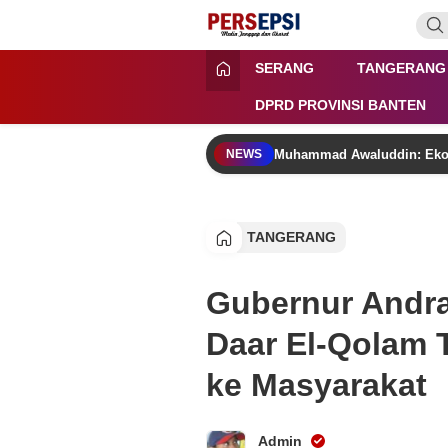
Lewati
ke
konten
Persepsi.co.id
Media Tanggap Dan Akurat
SERANG
TANGERANG
DPRD PROVINSI BANTEN
Muhammad Awaluddin: Ekosi
NEWS
TANGERANG
Gubernur Andra
Daar El-Qolam 
ke Masyarakat
Admin