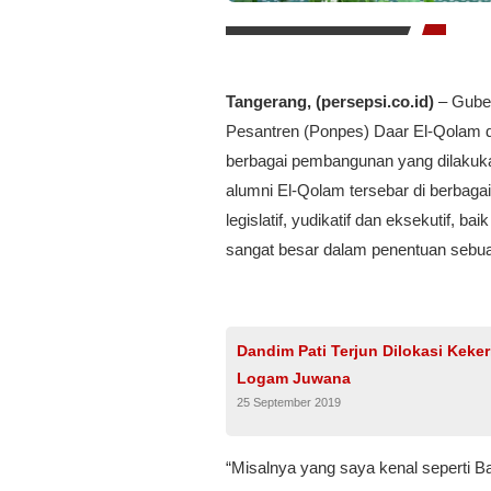
Tangerang, (persepsi.co.id)
– Guber
Pesantren (Ponpes) Daar El-Qolam d
berbagai pembangunan yang dilakuka
alumni El-Qolam tersebar di berbagai
legislatif, yudikatif dan eksekutif, 
sangat besar dalam penentuan sebua
Dandim Pati Terjun Dilokasi Keke
Logam Juwana
25 September 2019
“Misalnya yang saya kenal seperti B