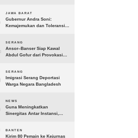
Gelar IMI Expo 2025
3
JAWA BARAT
Gubernur Andra Soni:
Kemajemukan dan Toleransi
Merupakan Modal Sosial
Pembangunan
4
SERANG
Ansor–Banser Siap Kawal
Abdul Gofur dari Provokasi
Pihak Tak Bertanggung Jawab
5
SERANG
Imigrasi Serang Deportasi
Warga Negara Bangladesh
6
NEWS
Guna Meningkatkan
Sinergitas Antar Instansi,
Kakanwil Ditjen Imigrasi Kepri
Kunjungi Kanwil Ditjen Bea
7
BANTEN
Cukai Khusus Kepri
Kirim 80 Pemain ke Kejurnas