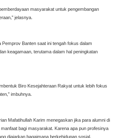
as pemberdayaan masyarakat untuk pengembangan
raan,” jelasnya.
a Pemprov Banten saat ini tengah fokus dalam
an keagamaan, terutama dalam hal peningkatan
mbentuk Biro Kesejahteraan Rakyat untuk lebih fokus
nten,” imbuhnya.
an Mafatihullah Karim menegaskan jika para alumni di
manfaat bagi masyarakat. Karena apa pun profesinya
 yang diajarkan bagaimana berkehidupan sosial,