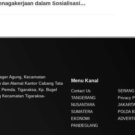
enagakerjaan dalam Sosialisasi
erjaminan Korban Kecelakaan Lalu Lintas
 Pager Agung, Kecamatan
Menu Kanal
n dan Alamat Kantor Cabang Tata
 Pemda. Tigaraksa, Kp. Bugel
Contact Us
SERANG
g Kecamatan Tigaraksa-
TANGERANG
Privacy P
NUSANTARA
JAKART
SUMATERA
POLDA 
EKONOMI
ADVERT
PANDEGLANG