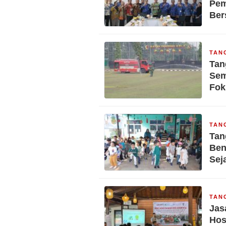
Pem
Be
TAN
Tan
Sem
Fok
TAN
Tan
Ben
Sej
TAN
Jas
Hos