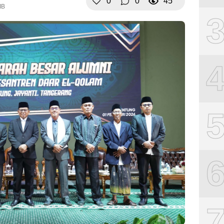
0
0
45
IB