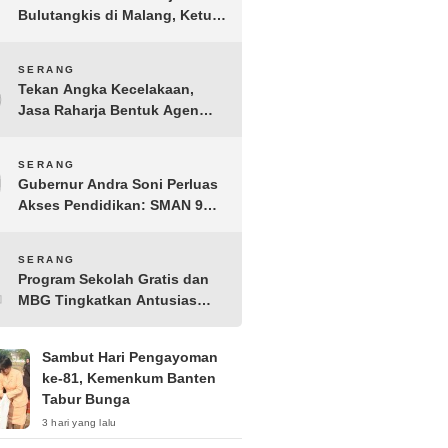
Bulutangkis di Malang, Ketua
Pengprov PBSI Banten H
Sudarto Adinagoro: Torehkan
8
SERANG
Hasil Terbaik
Tekan Angka Kecelakaan,
Jasa Raharja Bentuk Agen
Keselamatan dari Aparatur
Pemerintah Kecamatan
9
SERANG
Taktakan
Gubernur Andra Soni Perluas
Akses Pendidikan: SMAN 9
Kota Serang Segera
Beroperasi
10
SERANG
Program Sekolah Gratis dan
MBG Tingkatkan Antusias
Siswa Baru di SMK PGRI 1
Kota Serang
Sambut Hari Pengayoman
ke-81, Kemenkum Banten
Tabur Bunga
3 hari yang lalu