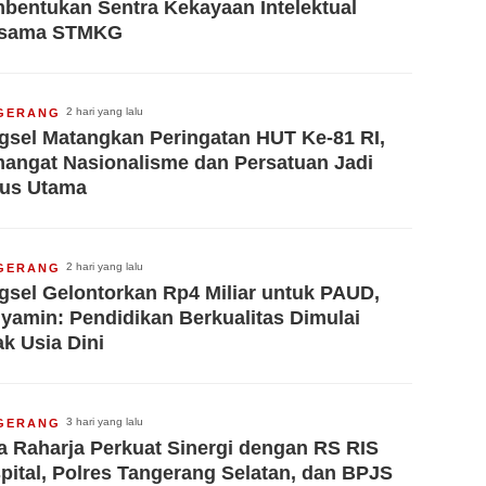
bentukan Sentra Kekayaan Intelektual
rsama STMKG
2 hari yang lalu
GERANG
gsel Matangkan Peringatan HUT Ke-81 RI,
angat Nasionalisme dan Persatuan Jadi
us Utama
2 hari yang lalu
GERANG
gsel Gelontorkan Rp4 Miliar untuk PAUD,
yamin: Pendidikan Berkualitas Dimulai
ak Usia Dini
3 hari yang lalu
GERANG
a Raharja Perkuat Sinergi dengan RS RIS
pital, Polres Tangerang Selatan, dan BPJS