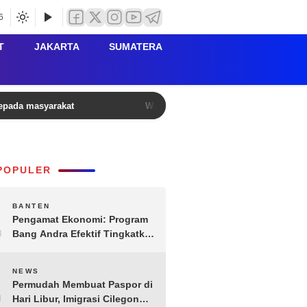
6
T
JAKARTA
SUMATERA
Kepada masyarakat
Wagub Dimyati Dorong Desa Manfaatk
POPULER
1
BANTEN
Pengamat Ekonomi: Program
Bang Andra Efektif Tingkatkan
Ekonomi Desa
2
NEWS
Permudah Membuat Paspor di
Hari Libur, Imigrasi Cilegon