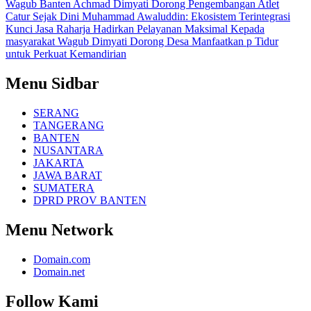
Wagub Banten Achmad Dimyati Dorong Pengembangan Atlet
Catur Sejak Dini
Muhammad Awaluddin: Ekosistem Terintegrasi
Kunci Jasa Raharja Hadirkan Pelayanan Maksimal Kepada
masyarakat
Wagub Dimyati Dorong Desa Manfaatkan p Tidur
untuk Perkuat Kemandirian
Menu Sidbar
SERANG
TANGERANG
BANTEN
NUSANTARA
JAKARTA
JAWA BARAT
SUMATERA
DPRD PROV BANTEN
Menu Network
Domain.com
Domain.net
Follow Kami