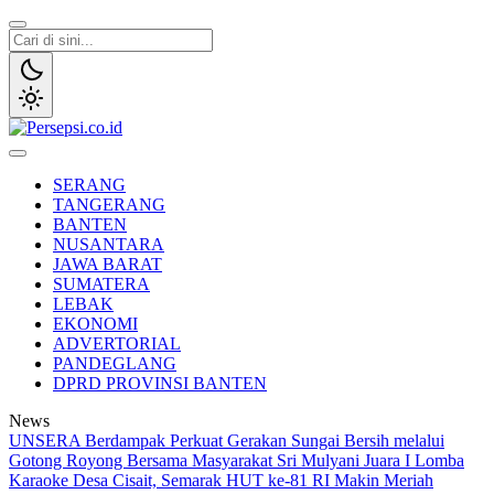
Lewati
ke
konten
Persepsi.co.id
Media Tanggap Dan Akurat
SERANG
TANGERANG
BANTEN
NUSANTARA
JAWA BARAT
SUMATERA
LEBAK
EKONOMI
ADVERTORIAL
PANDEGLANG
DPRD PROVINSI BANTEN
News
UNSERA Berdampak Perkuat Gerakan Sungai Bersih melalui
Gotong Royong Bersama Masyarakat
Sri Mulyani Juara I Lomba
Karaoke Desa Cisait, Semarak HUT ke-81 RI Makin Meriah