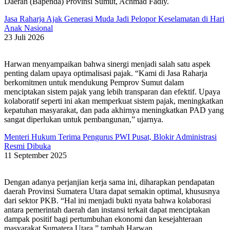
Daerah (Bapenda) Provinsi Sumut, Achmad Fadly.
Jasa Raharja Ajak Generasi Muda Jadi Pelopor Keselamatan di Hari
Anak Nasional
23 Juli 2026
Harwan menyampaikan bahwa sinergi menjadi salah satu aspek
penting dalam upaya optimalisasi pajak. “Kami di Jasa Raharja
berkomitmen untuk mendukung Pemprov Sumut dalam
menciptakan sistem pajak yang lebih transparan dan efektif. Upaya
kolaboratif seperti ini akan memperkuat sistem pajak, meningkatkan
kepatuhan masyarakat, dan pada akhirnya meningkatkan PAD yang
sangat diperlukan untuk pembangunan,” ujarnya.
Menteri Hukum Terima Pengurus PWI Pusat, Blokir Administrasi
Resmi Dibuka
11 September 2025
Dengan adanya perjanjian kerja sama ini, diharapkan pendapatan
daerah Provinsi Sumatera Utara dapat semakin optimal, khususnya
dari sektor PKB. “Hal ini menjadi bukti nyata bahwa kolaborasi
antara pemerintah daerah dan instansi terkait dapat menciptakan
dampak positif bagi pertumbuhan ekonomi dan kesejahteraan
masyarakat Sumatera Utara,” tambah Harwan.