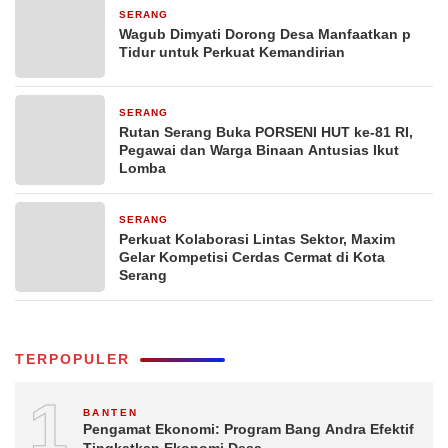
SERANG
1 hari yang lalu
Wagub Dimyati Dorong Desa Manfaatkan p
Tidur untuk Perkuat Kemandirian
SERANG
2 hari yang lalu
Rutan Serang Buka PORSENI HUT ke-81 RI,
Pegawai dan Warga Binaan Antusias Ikut
Lomba
SERANG
3 hari yang lalu
Perkuat Kolaborasi Lintas Sektor, Maxim
Gelar Kompetisi Cerdas Cermat di Kota
Serang
TERPOPULER
1
BANTEN
Pengamat Ekonomi: Program Bang Andra Efektif
Tingkatkan Ekonomi Desa