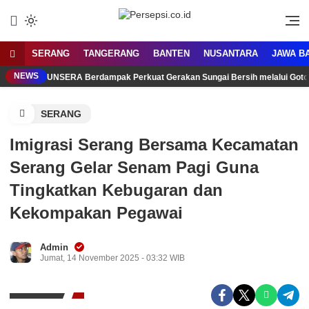
Lewati
ke
Media Tanggap Dan Akurat
Persepsi.co.id
konten
SERANG
TANGERANG
BANTEN
NUSANTARA
JAWA B
NEWS
UNSERA Berdampak Perkuat Gerakan Sungai Bersih melalui Got
SERANG
Imigrasi Serang Bersama Kecamatan
Serang Gelar Senam Pagi Guna
Tingkatkan Kebugaran dan
Kekompakan Pegawai
Admin
Jumat, 14 November 2025 - 03:32 WIB