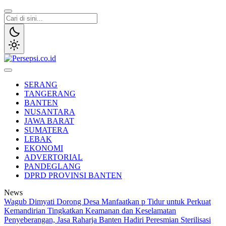
Lewati
ke
konten
Persepsi.co.id
Media Tanggap Dan Akurat
SERANG
TANGERANG
BANTEN
NUSANTARA
JAWA BARAT
SUMATERA
LEBAK
EKONOMI
ADVERTORIAL
PANDEGLANG
DPRD PROVINSI BANTEN
News
Wagub Dimyati Dorong Desa Manfaatkan p Tidur untuk Perkuat
Kemandirian
Tingkatkan Keamanan dan Keselamatan
Penyeberangan, Jasa Raharja Banten Hadiri Peresmian Sterilisasi