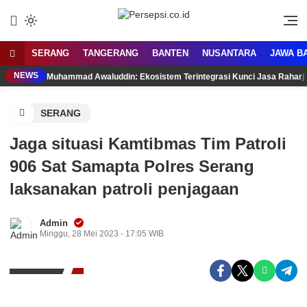
Lewati
ke
Media Tanggap Dan Akurat
Persepsi.co.id
konten
SERANG
TANGERANG
BANTEN
NUSANTARA
JAWA B
NEWS
Muhammad Awaluddin: Ekosistem Terintegrasi Kunci Jasa Rahar
SERANG
Jaga situasi Kamtibmas Tim Patroli
906 Sat Samapta Polres Serang
laksanakan patroli penjagaan
Admin
Minggu, 28 Mei 2023 - 17:05 WIB