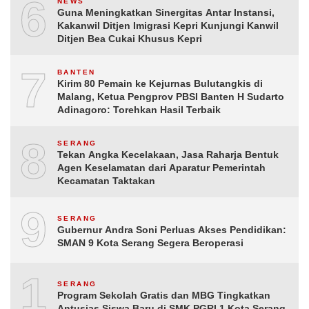
6
NEWS
Guna Meningkatkan Sinergitas Antar Instansi,
Kakanwil Ditjen Imigrasi Kepri Kunjungi Kanwil
Ditjen Bea Cukai Khusus Kepri
7
BANTEN
Kirim 80 Pemain ke Kejurnas Bulutangkis di
Malang, Ketua Pengprov PBSI Banten H Sudarto
Adinagoro: Torehkan Hasil Terbaik
8
SERANG
Tekan Angka Kecelakaan, Jasa Raharja Bentuk
Agen Keselamatan dari Aparatur Pemerintah
Kecamatan Taktakan
9
SERANG
Gubernur Andra Soni Perluas Akses Pendidikan:
SMAN 9 Kota Serang Segera Beroperasi
10
SERANG
Program Sekolah Gratis dan MBG Tingkatkan
Antusias Siswa Baru di SMK PGRI 1 Kota Serang