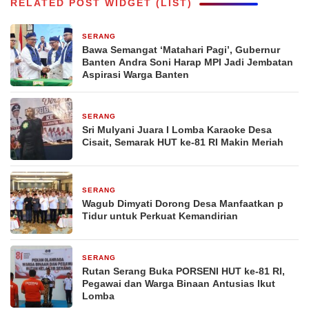
RELATED POST WIDGET (LIST)
SERANG
20 jam yang lalu
Bawa Semangat ‘Matahari Pagi’, Gubernur
Banten Andra Soni Harap MPI Jadi Jembatan
Aspirasi Warga Banten
SERANG
1 hari yang lalu
Sri Mulyani Juara I Lomba Karaoke Desa
Cisait, Semarak HUT ke-81 RI Makin Meriah
SERANG
2 hari yang lalu
Wagub Dimyati Dorong Desa Manfaatkan p
Tidur untuk Perkuat Kemandirian
SERANG
3 hari yang lalu
Rutan Serang Buka PORSENI HUT ke-81 RI,
Pegawai dan Warga Binaan Antusias Ikut
Lomba