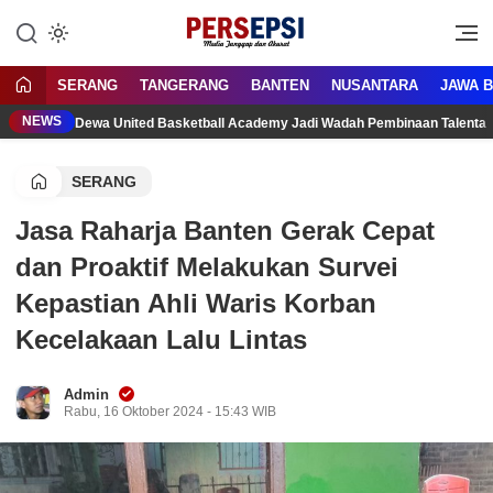
Lewati
ke
Media Tanggap Dan Akurat
Persepsi.co.id
konten
SERANG
TANGERANG
BANTEN
NUSANTARA
JAWA 
NEWS
Dewa United Basketball Academy Jadi Wadah Pembinaan Talenta
SERANG
Jasa Raharja Banten Gerak Cepat
dan Proaktif Melakukan Survei
Kepastian Ahli Waris Korban
Kecelakaan Lalu Lintas
Admin
Rabu, 16 Oktober 2024 - 15:43 WIB