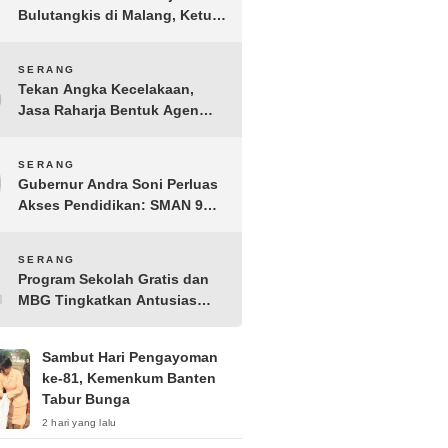
Bulutangkis di Malang, Ketua
Pengprov PBSI Banten H
Sudarto Adinagoro: Torehkan
8
SERANG
Hasil Terbaik
Tekan Angka Kecelakaan,
Jasa Raharja Bentuk Agen
Keselamatan dari Aparatur
Pemerintah Kecamatan
9
SERANG
Taktakan
Gubernur Andra Soni Perluas
Akses Pendidikan: SMAN 9
Kota Serang Segera
Beroperasi
10
SERANG
Program Sekolah Gratis dan
MBG Tingkatkan Antusias
Siswa Baru di SMK PGRI 1
Kota Serang
Sambut Hari Pengayoman
ke-81, Kemenkum Banten
Tabur Bunga
2 hari yang lalu