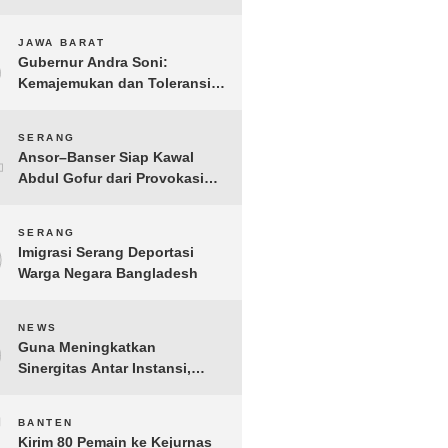
Gelar IMI Expo 2025
3
JAWA BARAT
Gubernur Andra Soni:
Kemajemukan dan Toleransi
Merupakan Modal Sosial
Pembangunan
4
SERANG
Ansor–Banser Siap Kawal
Abdul Gofur dari Provokasi
Pihak Tak Bertanggung Jawab
5
SERANG
Imigrasi Serang Deportasi
Warga Negara Bangladesh
6
NEWS
Guna Meningkatkan
Sinergitas Antar Instansi,
Kakanwil Ditjen Imigrasi Kepri
Kunjungi Kanwil Ditjen Bea
7
BANTEN
Cukai Khusus Kepri
Kirim 80 Pemain ke Kejurnas