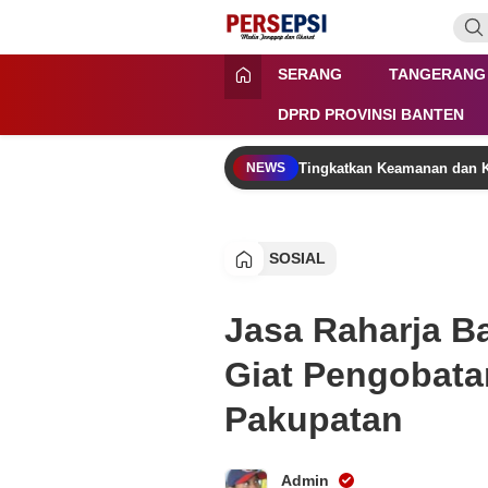
Lewati
ke
konten
Persepsi.co.id
Media Tanggap Dan Akurat
SERANG
TANGERANG
DPRD PROVINSI BANTEN
Tingkatkan Keamanan dan K
NEWS
SOSIAL
Jasa Raharja B
Giat Pengobatan
Pakupatan
Admin