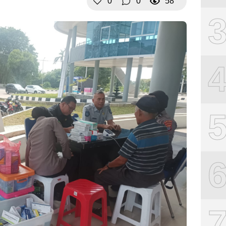
0
0
58