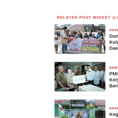
RELATED POST WIDGET (L
SOS
Dun
Kol
Dae
NEW
PMI
Ker
Ber
SOS
Keg