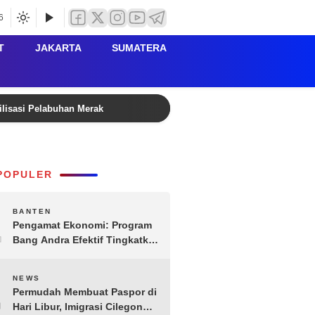
6
T
JAKARTA
SUMATERA
ilisasi Pelabuhan Merak
Rutan Serang Buka PORSENI HU
POPULER
1
BANTEN
Pengamat Ekonomi: Program
Bang Andra Efektif Tingkatkan
Ekonomi Desa
2
NEWS
Permudah Membuat Paspor di
Hari Libur, Imigrasi Cilegon