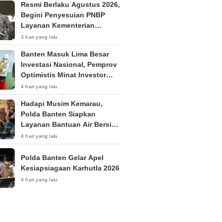
Resmi Berlaku Agustus 2026,
Begini Penyesuian PNBP
Layanan Kementerian
Hukum
3 hari yang lalu
Banten Masuk Lima Besar
Investasi Nasional, Pemprov
Optimistis Minat Investor
Terus Tumbuh
4 hari yang lalu
Hadapi Musim Kemarau,
Polda Banten Siapkan
Layanan Bantuan Air Bersih
Melalui 110
4 hari yang lalu
Polda Banten Gelar Apel
Kesiapsiagaan Karhutla 2026
4 hari yang lalu