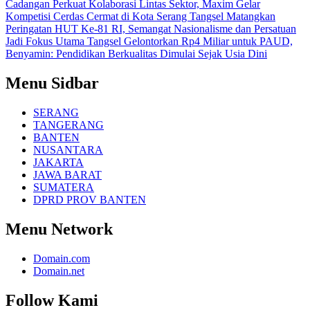
Cadangan
Perkuat Kolaborasi Lintas Sektor, Maxim Gelar
Kompetisi Cerdas Cermat di Kota Serang
Tangsel Matangkan
Peringatan HUT Ke-81 RI, Semangat Nasionalisme dan Persatuan
Jadi Fokus Utama
Tangsel Gelontorkan Rp4 Miliar untuk PAUD,
Benyamin: Pendidikan Berkualitas Dimulai Sejak Usia Dini
Menu Sidbar
SERANG
TANGERANG
BANTEN
NUSANTARA
JAKARTA
JAWA BARAT
SUMATERA
DPRD PROV BANTEN
Menu Network
Domain.com
Domain.net
Follow Kami