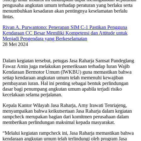
pengusaha angkutan umum terhadap peraturan yang berlaku serta
menumbuhkan kesadaran akan pentingnya keselamatan berlalu
lintas.
Rivan A. Purwantono: Penerapan SIM C-1 Pastikan Pengguna
Kendaraan CC Besar Memiliki Kompetensi dan Attitude untuk
Menjadi Pengendara yang Berkeselamatan
28 Mei 2024
Dalam kegiatan tersebut, petugas Jasa Raharja Samsat Pandeglang
Fawaz Amin juga melakukan pemeriksaan terhadap Iuran Wajib
Kendaraan Bermotor Umum (IWKBU) guna memastikan bahwa
setiap kendaraan angkutan umum telah memenuhi kewajiban
pembayaran iuran. Hal ini penting sebagai bentuk perlindungan
dasar bagi penumpang angkutan umum apabila terjadi risiko
kecelakaan selama perjalanan.
Kepala Kantor Wilayah Jasa Raharja, Arny Irawati Tenriajeng,
menyampaikan bahwa keikutsertaan Jasa Raharja dalam kegiatan
rampcheck merupakan bagian dari komitmen perusahaan dalam
memberikan perlindungan maksimal kepada masyarakat.
“Melalui kegiatan rampcheck ini, Jasa Raharja memastikan bahwa
kendaraan angkutan umum telah terlindungi oleh program Jasa