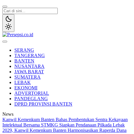
Lewati
ke
konten
Persepsi.co.id
Media Tanggap Dan Akurat
SERANG
TANGERANG
BANTEN
NUSANTARA
JAWA BARAT
SUMATERA
LEBAK
EKONOMI
ADVERTORIAL
PANDEGLANG
DPRD PROVINSI BANTEN
News
Kanwil Kemenkum Banten Bahas Pembentukan Sentra Kekayaan
Intelektual Bersama STMKG
Siapkan Pendanaan Pilkada Lebak
2029, Kanwil Kemenkum Banten Harmonisasikan Raperda Dana