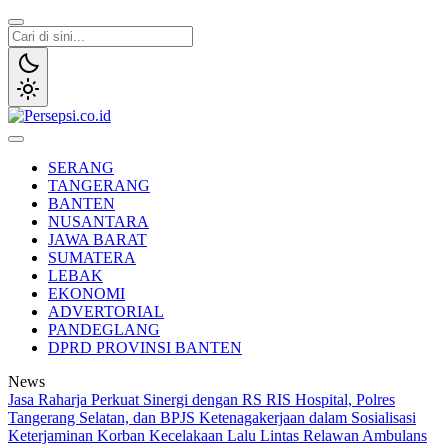
Lewati
ke
konten
Persepsi.co.id
Media Tanggap Dan Akurat
SERANG
TANGERANG
BANTEN
NUSANTARA
JAWA BARAT
SUMATERA
LEBAK
EKONOMI
ADVERTORIAL
PANDEGLANG
DPRD PROVINSI BANTEN
News
Jasa Raharja Perkuat Sinergi dengan RS RIS Hospital, Polres
Tangerang Selatan, dan BPJS Ketenagakerjaan dalam Sosialisasi
Keterjaminan Korban Kecelakaan Lalu Lintas Relawan Ambulans