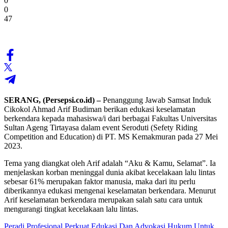
0
0
47
SERANG, (Persepsi.co.id) –
Penanggung Jawab Samsat Induk
Cikokol Ahmad Arif Budiman berikan edukasi keselamatan
berkendara kepada mahasiswa/i dari berbagai Fakultas Universitas
Sultan Ageng Tirtayasa dalam event Seroduti (Sefety Riding
Competition and Education) di PT. MS Kemakmuran pada 27 Mei
2023.
Tema yang diangkat oleh Arif adalah “Aku & Kamu, Selamat”. Ia
menjelaskan korban meninggal dunia akibat kecelakaan lalu lintas
sebesar 61% merupakan faktor manusia, maka dari itu perlu
diberikannya edukasi mengenai keselamatan berkendara. Menurut
Arif keselamatan berkendara merupakan salah satu cara untuk
mengurangi tingkat kecelakaan lalu lintas.
Peradi Profesional Perkuat Edukasi Dan Advokasi Hukum Untuk