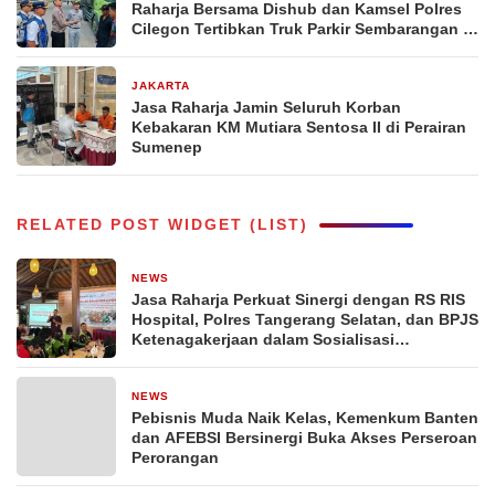
Raharja Bersama Dishub dan Kamsel Polres
Cilegon Tertibkan Truk Parkir Sembarangan di
Jalan Lingkar Selatan
JAKARTA
5 hari yang lalu
Jasa Raharja Jamin Seluruh Korban
Kebakaran KM Mutiara Sentosa II di Perairan
Sumenep
RELATED POST WIDGET (LIST)
NEWS
2 hari yang lalu
Jasa Raharja Perkuat Sinergi dengan RS RIS
Hospital, Polres Tangerang Selatan, dan BPJS
Ketenagakerjaan dalam Sosialisasi
Keterjaminan Korban Kecelakaan Lalu Lintas
Relawan Ambulans dan Pengemudi Ojol
melalui Pelatihan PPGD
NEWS
3 hari yang lalu
Pebisnis Muda Naik Kelas, Kemenkum Banten
dan AFEBSI Bersinergi Buka Akses Perseroan
Perorangan