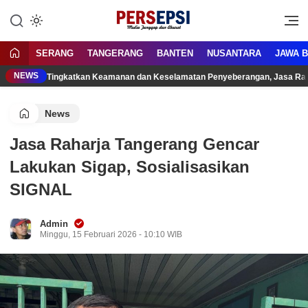
Lewati
ke
Media Tanggap Dan Akurat
Persepsi.co.id
konten
SERANG
TANGERANG
BANTEN
NUSANTARA
JAWA 
NEWS
Tingkatkan Keamanan dan Keselamatan Penyeberangan, Jasa Raha
News
Jasa Raharja Tangerang Gencar
Lakukan Sigap, Sosialisasikan
SIGNAL
Admin
Minggu, 15 Februari 2026 - 10:10 WIB