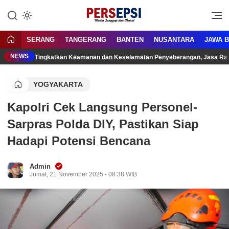
Lewati
ke
Media Tanggap Dan Akurat
Persepsi.co.id
konten
SERANG
TANGERANG
BANTEN
NUSANTARA
JAWA 
NEWS
Tingkatkan Keamanan dan Keselamatan Penyeberangan, Jasa Raha
YOGYAKARTA
Kapolri Cek Langsung Personel-
Sarpras Polda DIY, Pastikan Siap
Hadapi Potensi Bencana
Admin
Jumat, 21 November 2025 - 08:38 WIB