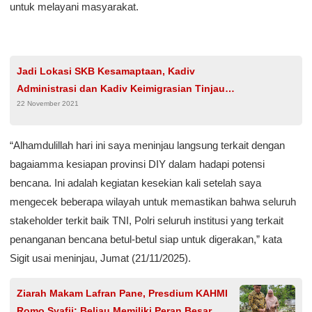
untuk melayani masyarakat.
Jadi Lokasi SKB Kesamaptaan, Kadiv
Administrasi dan Kadiv Keimigrasian Tinjau
22 November 2021
Stadion Maulana Yusuf Serang
“Alhamdulillah hari ini saya meninjau langsung terkait dengan
bagaiamma kesiapan provinsi DIY dalam hadapi potensi
bencana. Ini adalah kegiatan kesekian kali setelah saya
mengecek beberapa wilayah untuk memastikan bahwa seluruh
stakeholder terkit baik TNI, Polri seluruh institusi yang terkait
penanganan bencana betul-betul siap untuk digerakan,” kata
Sigit usai meninjau, Jumat (21/11/2025).
Ziarah Makam Lafran Pane, Presdium KAHMI
Romo Syafii: Beliau Memiliki Peran Besar