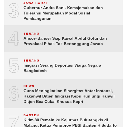
3
JAWA BARAT
Gubernur Andra Soni: Kemajemukan dan
Toleransi Merupakan Modal Sosial
Pembangunan
4
SERANG
Ansor–Banser Siap Kawal Abdul Gofur dari
Provokasi Pihak Tak Bertanggung Jawab
5
SERANG
Imigrasi Serang Deportasi Warga Negara
Bangladesh
6
NEWS
Guna Meningkatkan Sinergitas Antar Instansi,
Kakanwil Ditjen Imigrasi Kepri Kunjungi Kanwil
Ditjen Bea Cukai Khusus Kepri
7
BANTEN
Kirim 80 Pemain ke Kejurnas Bulutangkis di
Malang, Ketua Pengprov PBSI Banten H Sudarto