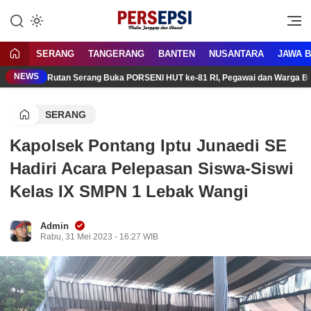
Lewati
ke
Media Tanggap Dan Akurat
Persepsi.co.id
konten
SERANG
TANGERANG
BANTEN
NUSANTARA
JAWA 
NEWS
Rutan Serang Buka PORSENI HUT ke-81 RI, Pegawai dan Warga Bi
SERANG
Kapolsek Pontang Iptu Junaedi SE
Hadiri Acara Pelepasan Siswa-Siswi
Kelas IX SMPN 1 Lebak Wangi
Admin
Rabu, 31 Mei 2023 - 16:27 WIB