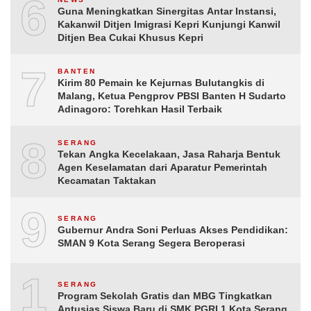
6
Guna Meningkatkan Sinergitas Antar Instansi,
Kakanwil Ditjen Imigrasi Kepri Kunjungi Kanwil
Ditjen Bea Cukai Khusus Kepri
7
BANTEN
Kirim 80 Pemain ke Kejurnas Bulutangkis di
Malang, Ketua Pengprov PBSI Banten H Sudarto
Adinagoro: Torehkan Hasil Terbaik
8
SERANG
Tekan Angka Kecelakaan, Jasa Raharja Bentuk
Agen Keselamatan dari Aparatur Pemerintah
Kecamatan Taktakan
9
SERANG
Gubernur Andra Soni Perluas Akses Pendidikan:
SMAN 9 Kota Serang Segera Beroperasi
10
SERANG
Program Sekolah Gratis dan MBG Tingkatkan
Antusias Siswa Baru di SMK PGRI 1 Kota Serang