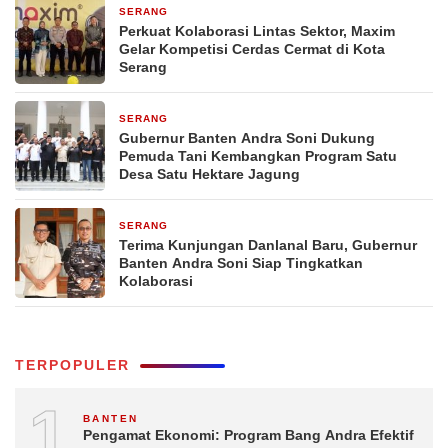
SERANG
1 hari yang lalu
Perkuat Kolaborasi Lintas Sektor, Maxim
Gelar Kompetisi Cerdas Cermat di Kota
Serang
SERANG
1 hari yang lalu
Gubernur Banten Andra Soni Dukung
Pemuda Tani Kembangkan Program Satu
Desa Satu Hektare Jagung
SERANG
2 hari yang lalu
Terima Kunjungan Danlanal Baru, Gubernur
Banten Andra Soni Siap Tingkatkan
Kolaborasi
TERPOPULER
1
BANTEN
Pengamat Ekonomi: Program Bang Andra Efektif