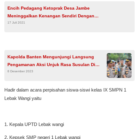
Encih Pedagang Ketoprak Desa Jambe
Meninggalkan Kenangan Sendiri Dengan
17 Juli 2021
Satgas TMMD Kodim 0510/Trs
Kapolda Banten Mengunjungi Langsung
Pengamanan Aksi Unjuk Rasa Susulan Di
8 Desember 2023
Kawasan KP3B Serang Banten
Hadir dalam acara perpisahan siswa-siswi kelas IX SMPN 1
Lebak Wangi yaitu
1. Kepala UPTD Lebak wangi
2. Kepsek SMP negeri 1 Lebak wangi