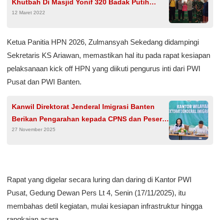
Khutbah Di Masjid Yonif 320 Badak Putih
12 Maret 2022
Pandeglang
Ketua Panitia HPN 2026, Zulmansyah Sekedang didampingi
Sekretaris KS Ariawan, memastikan hal itu pada rapat kesiapan
pelaksanaan kick off HPN yang diikuti pengurus inti dari PWI
Pusat dan PWI Banten.
Kanwil Direktorat Jenderal Imigrasi Banten
Berikan Pengarahan kepada CPNS dan Peserta
27 November 2025
Magang Kantor Imigrasi Serang
Rapat yang digelar secara luring dan daring di Kantor PWI
Pusat, Gedung Dewan Pers Lt 4, Senin (17/11/2025), itu
membahas detil kegiatan, mulai kesiapan infrastruktur hingga
rangkaian acara.