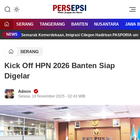
Lewati
ke
Media Tanggap Dan Akurat
Persepsi.co.id
konten
SERANG
TANGERANG
BANTEN
NUSANTARA
JAWA 
NEWS
Semarak Kemerdekaan, Imigrasi Cilegon Hadirkan PASPORIA unt
SERANG
Kick Off HPN 2026 Banten Siap
Digelar
Admin
Selasa, 18 November 2025 - 02:43 WIB