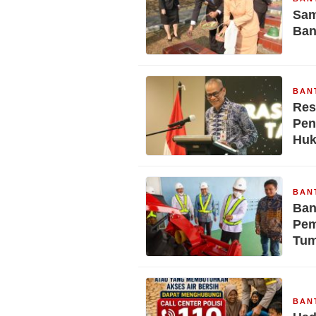
Sam
Ban
BAN
Res
Pen
Hu
BAN
Ban
Pem
Tu
BAN