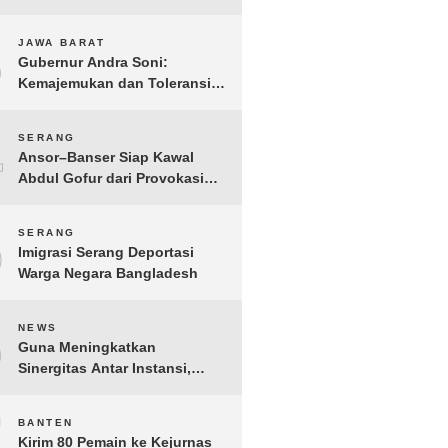
Gelar IMI Expo 2025
3
JAWA BARAT
Gubernur Andra Soni:
Kemajemukan dan Toleransi
Merupakan Modal Sosial
Pembangunan
4
SERANG
Ansor–Banser Siap Kawal
Abdul Gofur dari Provokasi
Pihak Tak Bertanggung Jawab
5
SERANG
Imigrasi Serang Deportasi
Warga Negara Bangladesh
6
NEWS
Guna Meningkatkan
Sinergitas Antar Instansi,
Kakanwil Ditjen Imigrasi Kepri
Kunjungi Kanwil Ditjen Bea
7
BANTEN
Cukai Khusus Kepri
Kirim 80 Pemain ke Kejurnas