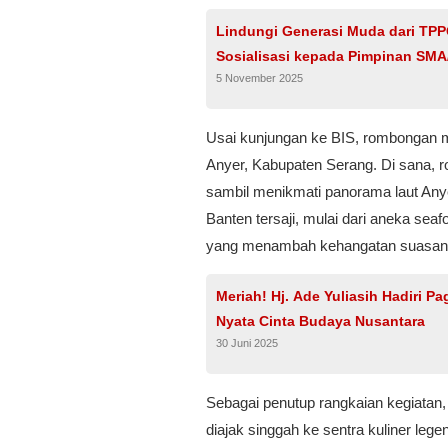
Lindungi Generasi Muda dari TPPO
Sosialisasi kepada Pimpinan SMA
5 November 2025
Usai kunjungan ke BIS, rombongan m
Anyer, Kabupaten Serang. Di sana, 
sambil menikmati panorama laut An
Banten tersaji, mulai dari aneka sea
yang menambah kehangatan suasan
Meriah! Hj. Ade Yuliasih Hadiri P
Nyata Cinta Budaya Nusantara
30 Juni 2025
Sebagai penutup rangkaian kegiatan,
diajak singgah ke sentra kuliner lege