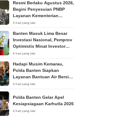
Resmi Berlaku Agustus 2026,
Begini Penyesuian PNBP
Layanan Kementerian
Hukum
3 hari yang lalu
Banten Masuk Lima Besar
Investasi Nasional, Pemprov
Optimistis Minat Investor
Terus Tumbuh
4 hari yang lalu
Hadapi Musim Kemarau,
Polda Banten Siapkan
Layanan Bantuan Air Bersih
Melalui 110
4 hari yang lalu
Polda Banten Gelar Apel
Kesiapsiagaan Karhutla 2026
4 hari yang lalu