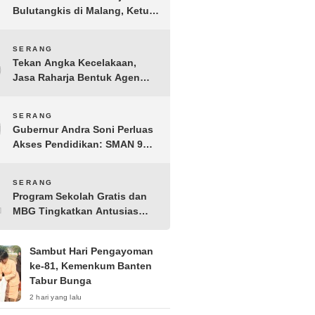
Bulutangkis di Malang, Ketua
Pengprov PBSI Banten H
Sudarto Adinagoro: Torehkan
8
SERANG
Hasil Terbaik
Tekan Angka Kecelakaan,
Jasa Raharja Bentuk Agen
Keselamatan dari Aparatur
Pemerintah Kecamatan
9
SERANG
Taktakan
Gubernur Andra Soni Perluas
Akses Pendidikan: SMAN 9
Kota Serang Segera
Beroperasi
10
SERANG
Program Sekolah Gratis dan
MBG Tingkatkan Antusias
Siswa Baru di SMK PGRI 1
Kota Serang
Sambut Hari Pengayoman
ke-81, Kemenkum Banten
Tabur Bunga
2 hari yang lalu