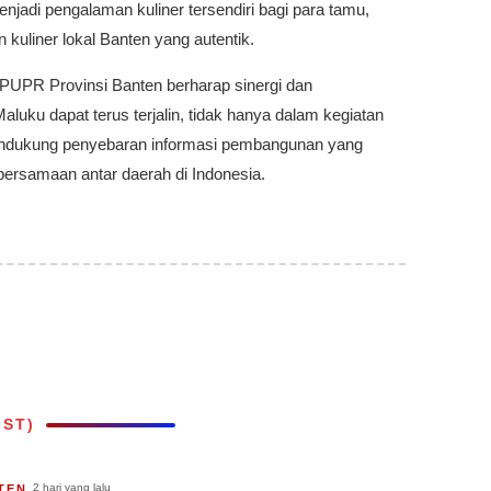
enjadi pengalaman kuliner tersendiri bagi para tamu,
uliner lokal Banten yang autentik.
s PUPR Provinsi Banten berharap sinergi dan
uku dapat terus terjalin, tidak hanya dalam kegiatan
endukung penyebaran informasi pembangunan yang
ebersamaan antar daerah di Indonesia.
IST)
2 hari yang lalu
TEN