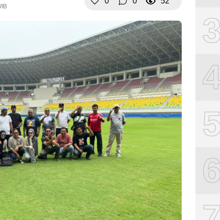
0
0
52
WIB