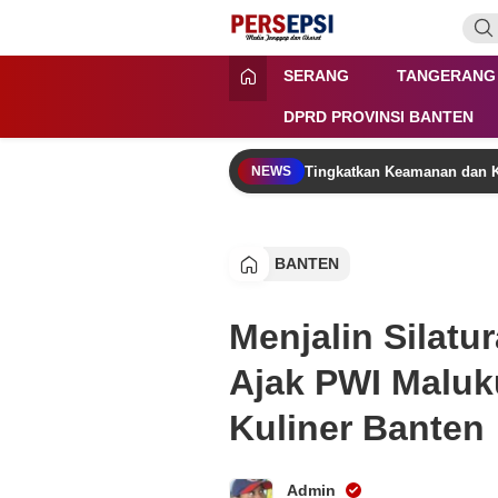
Lewati
ke
konten
Persepsi.co.id
Media Tanggap Dan Akurat
SERANG
TANGERANG
DPRD PROVINSI BANTEN
Tingkatkan Keamanan dan K
NEWS
BANTEN
Menjalin Silat
Ajak PWI Maluk
Kuliner Banten
Admin