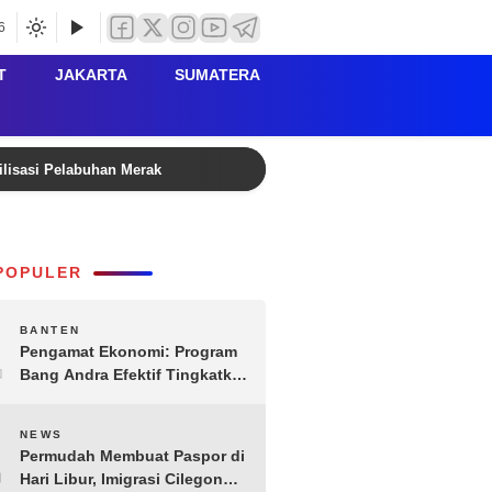
6
T
JAKARTA
SUMATERA
ilisasi Pelabuhan Merak
Rutan Serang Buka PORSENI HU
POPULER
1
BANTEN
Pengamat Ekonomi: Program
Bang Andra Efektif Tingkatkan
Ekonomi Desa
2
NEWS
Permudah Membuat Paspor di
Hari Libur, Imigrasi Cilegon