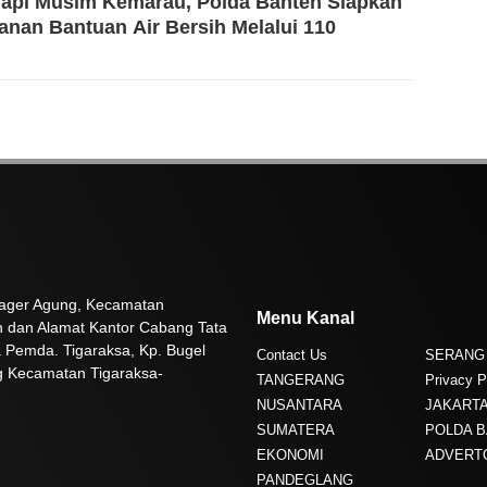
api Musim Kemarau, Polda Banten Siapkan
anan Bantuan Air Bersih Melalui 110
 Pager Agung, Kecamatan
Menu Kanal
n dan Alamat Kantor Cabang Tata
 Pemda. Tigaraksa, Kp. Bugel
Contact Us
SERANG
g Kecamatan Tigaraksa-
TANGERANG
Privacy P
NUSANTARA
JAKART
SUMATERA
POLDA 
EKONOMI
ADVERT
PANDEGLANG