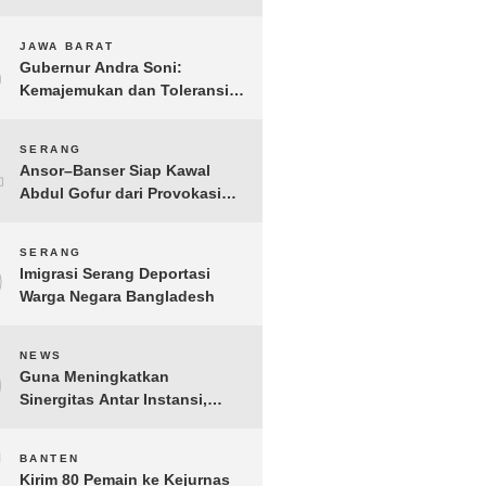
Gelar IMI Expo 2025
3
JAWA BARAT
Gubernur Andra Soni:
Kemajemukan dan Toleransi
Merupakan Modal Sosial
Pembangunan
4
SERANG
Ansor–Banser Siap Kawal
Abdul Gofur dari Provokasi
Pihak Tak Bertanggung Jawab
5
SERANG
Imigrasi Serang Deportasi
Warga Negara Bangladesh
6
NEWS
Guna Meningkatkan
Sinergitas Antar Instansi,
Kakanwil Ditjen Imigrasi Kepri
Kunjungi Kanwil Ditjen Bea
7
BANTEN
Cukai Khusus Kepri
Kirim 80 Pemain ke Kejurnas