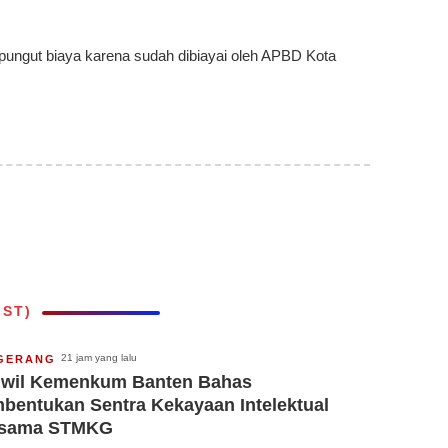
ipungut biaya karena sudah dibiayai oleh APBD Kota
IST)
21 jam yang lalu
GERANG
wil Kemenkum Banten Bahas
bentukan Sentra Kekayaan Intelektual
rsama STMKG