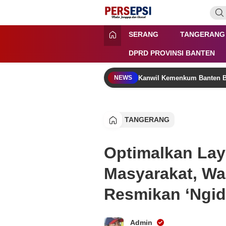
Lewati
ke
konten
Persepsi.co.id
Media Tanggap Dan Akurat
SERANG
TANGERANG
DPRD PROVINSI BANTEN
Kanwil Kemenkum Banten B
NEWS
TANGERANG
Optimalkan La
Masyarakat, Wa
Resmikan ‘Ngid
Admin