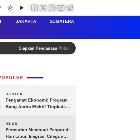
6
T
JAKARTA
SUMATERA
Siapkan Pendanaan Pilkada Lebak 2029, Kanwil Kemenkum B
POPULER
1
BANTEN
Pengamat Ekonomi: Program
Bang Andra Efektif Tingkatkan
Ekonomi Desa
2
NEWS
Permudah Membuat Paspor di
Hari Libur, Imigrasi Cilegon