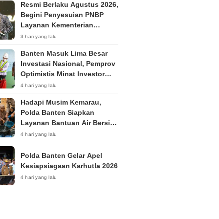
Resmi Berlaku Agustus 2026,
Begini Penyesuian PNBP
Layanan Kementerian
Hukum
3 hari yang lalu
Banten Masuk Lima Besar
Investasi Nasional, Pemprov
Optimistis Minat Investor
Terus Tumbuh
4 hari yang lalu
Hadapi Musim Kemarau,
Polda Banten Siapkan
Layanan Bantuan Air Bersih
Melalui 110
4 hari yang lalu
Polda Banten Gelar Apel
Kesiapsiagaan Karhutla 2026
4 hari yang lalu