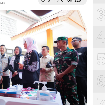
0
0
218
 WIB