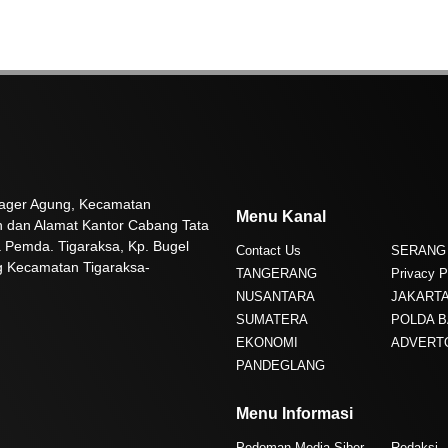
 Pager Agung, Kecamatan
Menu Kanal
n dan Alamat Kantor Cabang Tata
 Pemda. Tigaraksa, Kp. Bugel
Contact Us
SERANG
g Kecamatan Tigaraksa-
TANGERANG
Privacy P
NUSANTARA
JAKART
SUMATERA
POLDA 
EKONOMI
ADVERT
PANDEGLANG
Menu Informasi
Pedoman Media Siber
Redaksi