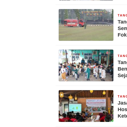
TAN
Tan
Sem
Fok
TAN
Tan
Ben
Sej
TAN
Jas
Hos
Ket
Ket