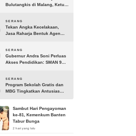
Bulutangkis di Malang, Ketua
Pengprov PBSI Banten H
Sudarto Adinagoro: Torehkan
8
SERANG
Hasil Terbaik
Tekan Angka Kecelakaan,
Jasa Raharja Bentuk Agen
Keselamatan dari Aparatur
Pemerintah Kecamatan
9
SERANG
Taktakan
Gubernur Andra Soni Perluas
Akses Pendidikan: SMAN 9
Kota Serang Segera
Beroperasi
10
SERANG
Program Sekolah Gratis dan
MBG Tingkatkan Antusias
Siswa Baru di SMK PGRI 1
Kota Serang
Sambut Hari Pengayoman
ke-81, Kemenkum Banten
Tabur Bunga
2 hari yang lalu