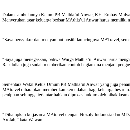
Dalam sambutannya Ketum PB Mathla’ul Anwar, KH. Embay Mulya Sya
Menyerukan agar keluarga bedsar MAthla’ul Anwar harus memiliki nalu
“Saya bersyukur dan menyambut positif launcingnya MATravel, sem
“Saya juga menegaskan, bahwa Warga Mathla’ul Anwar harus mengimpel
Rasulullah juga sudah memberikan contoh bagiamana menjadi pengu
Sementara Wakil Ketua Umum PB Mathla’ul Anwar yang juga penang
MAtravel diharapkan memberikan kemudahan bagi keluarga besar ma
penipuan sehingga terlantar bahkan diproses hukum oleh pihak keaman
“Diharapkan kerjasama MAtravel dengan Nozoly Indonesia dan MDA to
Arofah,” kata Wawan.