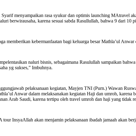
rif menyampaikan rasa syukur dan optimis launching MAtravel akan
ri berwirausaha, karena sesuai sabda Rasullullah, bahwa 9 dari 10 pin
oga memberikan kebermanfaatan bagi keluarga besar Mathla’ul Anwa
entasikan naluri bisnis, sebagaimana Rasulullah sampaikan bahwa Sem
saha yg sukses,” Imbuhnya.
gungjawab pelaksanaan kegiatan, Mayjen TNI (Purn.) Wawan Ruswand
thla’ul Anwar dalam melaksanakan kegiatan Haji dan umroh, karena b
an Arab Saudi, karena tertipu oleh travel umroh dan haji yang tidak r
ur InsyaAllah akan menjamin pelaksanaan ibadah jamaah akan berjalan