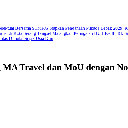
ntelektual Bersama STMKG
Siapkan Pendanaan Pilkada Lebak 2029,
ermat di Kota Serang
Tangsel Matangkan Peringatan HUT Ke-81 RI, Se
itas Dimulai Sejak Usia Dini
 MA Travel dan MoU dengan No