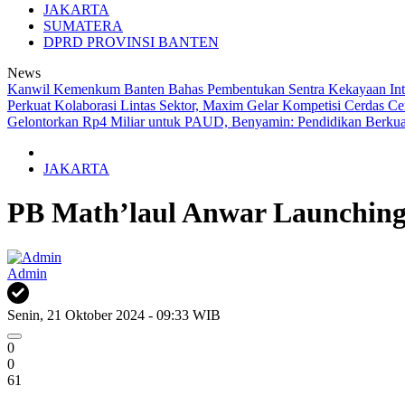
JAKARTA
SUMATERA
DPRD PROVINSI BANTEN
News
Kanwil Kemenkum Banten Bahas Pembentukan Sentra Kekayaan I
Perkuat Kolaborasi Lintas Sektor, Maxim Gelar Kompetisi Cerdas C
Gelontorkan Rp4 Miliar untuk PAUD, Benyamin: Pendidikan Berkual
JAKARTA
PB Math’laul Anwar Launching
Admin
Senin, 21 Oktober 2024 - 09:33 WIB
0
0
61