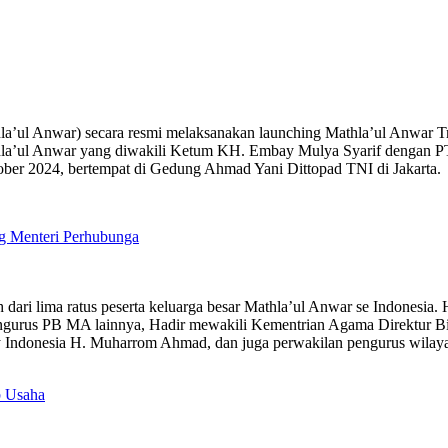
hla’ul Anwar) secara resmi melaksanakan launching Mathla’ul Anwar T
hla’ul Anwar yang diwakili Ketum KH. Embay Mulya Syarif dengan P
ober 2024, bertempat di Gedung Ahmad Yani Dittopad TNI di Jakarta.
ng Menteri Perhubunga
h dari lima ratus peserta keluarga besar Mathla’ul Anwar se Indonesia
pengurus PB MA lainnya, Hadir mewakili Kementrian Agama Direktur B
 Indonesia H. Muharrom Ahmad, dan juga perwakilan pengurus wilaya
b Usaha