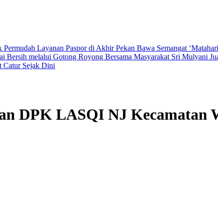
 Permudah Layanan Paspor di Akhir Pekan
Bawa Semangat ‘Matahari
 Bersih melalui Gotong Royong Bersama Masyarakat
Sri Mulyani J
Catur Sejak Dini
han DPK LASQI NJ Kecamatan 