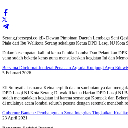
Serang,(persepsi.co.id)- Dewan Pimpinan Daerah Lembaga Seni Q
Piala dari Ibu Walikota Serang sekaligus Ketua DPD Lasqi NJ Kota 
Dalam kesempatan kali ini ketua Panitia Lomba Dan Pelantikan DP
yang sudah bekerja keras guna mensukseskan kegiatan Ini dan Memo
Bersama Direktorat Jenderal Penataan Agraria Kunjungi Agro Eduw
5 Februari 2026
Eli Sumyati atas nama Ketua terpilih dalam sambutannya dan mengaka
DPD Lasqi NJ Kota Serang Di wakili ketua Harian DPD Lasqi NJ B
sudah mengadakan kegiatan ini karena semangat Kompak dan Bekerja 
di mulainya acara lombai seluruh peserta dengan serentak menabuh 
Gubernur Banten : Pembangunan Zona Integritas Tingkatkan Kualita
23 April 2021