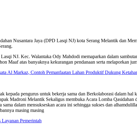
asidahan Nusantara Jaya (DPD Lasqi NJ) kota Serang Melantik dan
Serang.
K Lasqi NJ. Kec. Walantaka Ody Mahdodi memaparkan dalam sambutan
hon Maaf atas banyaknya kekurangan pendanaan serta melaporkan jum
isata Al Markaz, Contoh Pemanfaatan Lahan Produktif Dukung Ketah
k kepada pengurus untuk bekerja sama dan Berkolaborasi dalam hal ke
apak Madroni Melantik Sekaligus membuka Acara Lomba Qasidahan da
sama dalam mensukseskan acara ini sehingga sukses dan alhamdulillah
rebannya masing masing
s Layanan Pemerintah