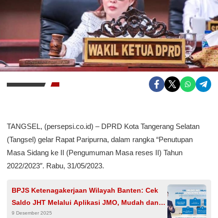
TANGSEL, (persepsi.co.id) – DPRD Kota Tangerang Selatan
(Tangsel) gelar Rapat Paripurna, dalam rangka “Penutupan
Masa Sidang ke II (Pengumuman Masa reses II) Tahun
2022/2023″. Rabu, 31/05/2023.
BPJS Ketenagakerjaan Wilayah Banten: Cek
Saldo JHT Melalui Aplikasi JMO, Mudah dan
9 Desember 2025
Cepat