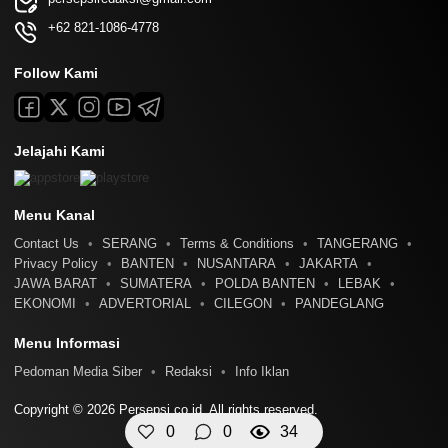
+62 821-1086-4778
Follow Kami
Jelajahi Kami
Menu Kanal
Contact Us
SERANG
Terms & Conditions
TANGERANG
Privacy Policy
BANTEN
NUSANTARA
JAKARTA
JAWA BARAT
SUMATERA
POLDA BANTEN
LEBAK
EKONOMI
ADVERTORIAL
CILEGON
PANDEGLANG
Menu Informasi
Pedoman Media Siber
Redaksi
Info Iklan
Copyright © 2026 Persepsi.co.id. All rights reserved.
0
0
34