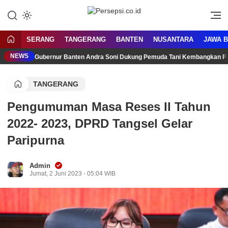
Lewati
ke
Media Tanggap Dan Akurat
Persepsi.co.id
konten
SERANG
TANGERANG
BANTEN
NUSANTARA
JAWA 
NEWS
Gubernur Banten Andra Soni Dukung Pemuda Tani Kembangkan P
TANGERANG
Pengumuman Masa Reses II Tahun
2022- 2023, DPRD Tangsel Gelar
Paripurna
Admin
Jumat, 2 Juni 2023 - 05:04 WIB