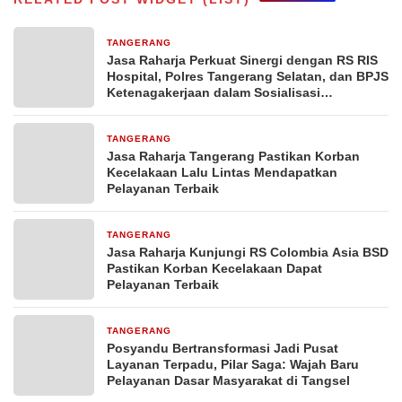
TANGERANG
12 jam yang lalu
Jasa Raharja Perkuat Sinergi dengan RS RIS
Hospital, Polres Tangerang Selatan, dan BPJS
Ketenagakerjaan dalam Sosialisasi
Keterjaminan Korban Kecelakaan Lalu Lintas
TANGERANG
12 jam yang lalu
Jasa Raharja Tangerang Pastikan Korban
Kecelakaan Lalu Lintas Mendapatkan
Pelayanan Terbaik
TANGERANG
13 jam yang lalu
Jasa Raharja Kunjungi RS Colombia Asia BSD
Pastikan Korban Kecelakaan Dapat
Pelayanan Terbaik
TANGERANG
24 jam yang lalu
Posyandu Bertransformasi Jadi Pusat
Layanan Terpadu, Pilar Saga: Wajah Baru
Pelayanan Dasar Masyarakat di Tangsel