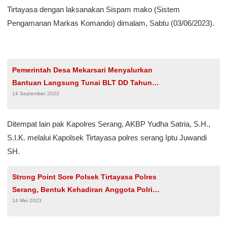
Tirtayasa dengan laksanakan Sispam mako (Sistem
Pengamanan Markas Komando) dimalam, Sabtu (03/06/2023).
Pemerintah Desa Mekarsari Menyalurkan
Bantuan Langsung Tunai BLT DD Tahun
14 September 2022
Anggaran 2022 Kepada125 keluarga penerima
manfaat KPM
Ditempat lain pak Kapolres Serang, AKBP Yudha Satria, S.H.,
S.I.K. melalui Kapolsek Tirtayasa polres serang Iptu Juwandi
SH.
Strong Point Sore Polsek Tirtayasa Polres
Serang, Bentuk Kehadiran Anggota Polri
14 Mei 2023
Ditengah Masyarakat