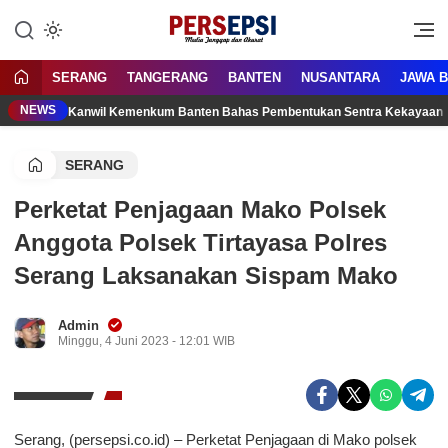
Lewati
ke
Media Tanggap Dan Akurat
Persepsi.co.id
konten
SERANG
TANGERANG
BANTEN
NUSANTARA
JAWA 
NEWS
Kanwil Kemenkum Banten Bahas Pembentukan Sentra Kekayaan 
SERANG
Perketat Penjagaan Mako Polsek
Anggota Polsek Tirtayasa Polres
Serang Laksanakan Sispam Mako
Admin
Minggu, 4 Juni 2023 - 12:01 WIB
Serang, (persepsi.co.id) – Perketat Penjagaan di Mako polsek