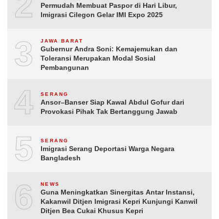
2
Permudah Membuat Paspor di Hari Libur,
Imigrasi Cilegon Gelar IMI Expo 2025
3
JAWA BARAT
Gubernur Andra Soni: Kemajemukan dan
Toleransi Merupakan Modal Sosial
Pembangunan
4
SERANG
Ansor–Banser Siap Kawal Abdul Gofur dari
Provokasi Pihak Tak Bertanggung Jawab
5
SERANG
Imigrasi Serang Deportasi Warga Negara
Bangladesh
6
NEWS
Guna Meningkatkan Sinergitas Antar Instansi,
Kakanwil Ditjen Imigrasi Kepri Kunjungi Kanwil
Ditjen Bea Cukai Khusus Kepri