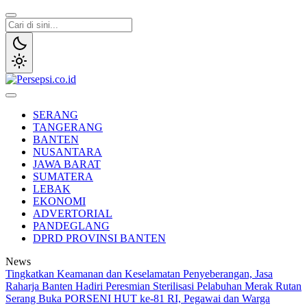
Lewati
ke
konten
Persepsi.co.id
Media Tanggap Dan Akurat
SERANG
TANGERANG
BANTEN
NUSANTARA
JAWA BARAT
SUMATERA
LEBAK
EKONOMI
ADVERTORIAL
PANDEGLANG
DPRD PROVINSI BANTEN
News
Tingkatkan Keamanan dan Keselamatan Penyeberangan, Jasa
Raharja Banten Hadiri Peresmian Sterilisasi Pelabuhan Merak
Rutan
Serang Buka PORSENI HUT ke-81 RI, Pegawai dan Warga