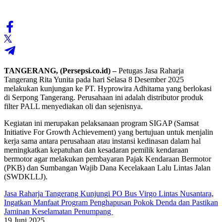
TANGERANG, (Persepsi.co.id) –
Petugas Jasa Raharja
Tangerang Rita Yunita pada hari Selasa 8 Desember 2025
melakukan kunjungan ke PT. Hyprowira Adhitama yang berlokasi
di Serpong Tangerang. Perusahaan ini adalah distributor produk
filter PALL menyediakan oli dan sejenisnya.
Kegiatan ini merupakan pelaksanaan program SIGAP (Samsat
Initiative For Growth Achievement) yang bertujuan untuk menjalin
kerja sama antara perusahaan atau instansi kedinasan dalam hal
meningkatkan kepatuhan dan kesadaran pemilik kendaraan
bermotor agar melakukan pembayaran Pajak Kendaraan Bermotor
(PKB) dan Sumbangan Wajib Dana Kecelakaan Lalu Lintas Jalan
(SWDKLLJ).
Jasa Raharja Tangerang Kunjungi PO Bus Virgo Lintas Nusantara,
Ingatkan Manfaat Program Penghapusan Pokok Denda dan Pastikan
Jaminan Keselamatan Penumpang
19 Juni 2025