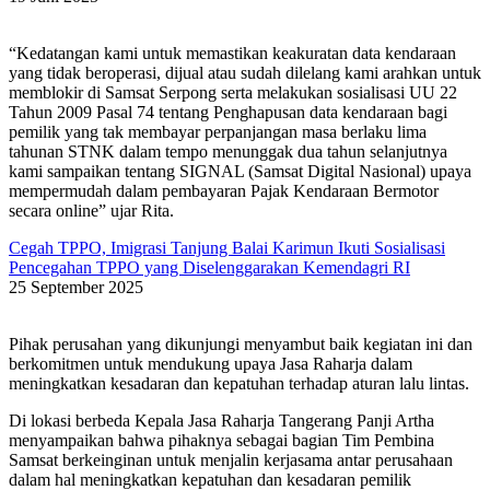
“Kedatangan kami untuk memastikan keakuratan data kendaraan
yang tidak beroperasi, dijual atau sudah dilelang kami arahkan untuk
memblokir di Samsat Serpong serta melakukan sosialisasi UU 22
Tahun 2009 Pasal 74 tentang Penghapusan data kendaraan bagi
pemilik yang tak membayar perpanjangan masa berlaku lima
tahunan STNK dalam tempo menunggak dua tahun selanjutnya
kami sampaikan tentang SIGNAL (Samsat Digital Nasional) upaya
mempermudah dalam pembayaran Pajak Kendaraan Bermotor
secara online” ujar Rita.
Cegah TPPO, Imigrasi Tanjung Balai Karimun Ikuti Sosialisasi
Pencegahan TPPO yang Diselenggarakan Kemendagri RI
25 September 2025
Pihak perusahan yang dikunjungi menyambut baik kegiatan ini dan
berkomitmen untuk mendukung upaya Jasa Raharja dalam
meningkatkan kesadaran dan kepatuhan terhadap aturan lalu lintas.
Di lokasi berbeda Kepala Jasa Raharja Tangerang Panji Artha
menyampaikan bahwa pihaknya sebagai bagian Tim Pembina
Samsat berkeinginan untuk menjalin kerjasama antar perusahaan
dalam hal meningkatkan kepatuhan dan kesadaran pemilik