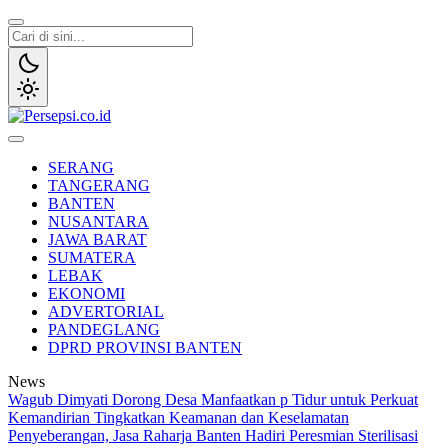
Lewati
ke
konten
Persepsi.co.id
Media Tanggap Dan Akurat
SERANG
TANGERANG
BANTEN
NUSANTARA
JAWA BARAT
SUMATERA
LEBAK
EKONOMI
ADVERTORIAL
PANDEGLANG
DPRD PROVINSI BANTEN
News
Wagub Dimyati Dorong Desa Manfaatkan p Tidur untuk Perkuat
Kemandirian
Tingkatkan Keamanan dan Keselamatan
Penyeberangan, Jasa Raharja Banten Hadiri Peresmian Sterilisasi