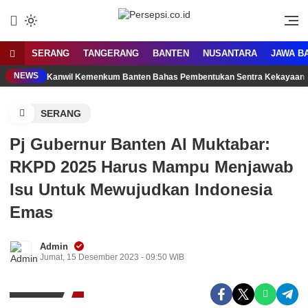
Lewati
ke
Media Tanggap Dan Akurat
Persepsi.co.id
konten
SERANG
TANGERANG
BANTEN
NUSANTARA
JAWA B
NEWS
Kanwil Kemenkum Banten Bahas Pembentukan Sentra Kekayaan 
SERANG
Pj Gubernur Banten Al Muktabar:
RKPD 2025 Harus Mampu Menjawab
Isu Untuk Mewujudkan Indonesia
Emas
Admin
Jumat, 15 Desember 2023 - 09:50 WIB