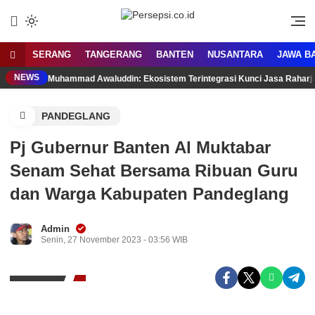
Lewati
ke
Media Tanggap Dan Akurat
Persepsi.co.id
konten
SERANG
TANGERANG
BANTEN
NUSANTARA
JAWA B
NEWS
Muhammad Awaluddin: Ekosistem Terintegrasi Kunci Jasa Rahar
PANDEGLANG
Pj Gubernur Banten Al Muktabar
Senam Sehat Bersama Ribuan Guru
dan Warga Kabupaten Pandeglang
Admin
Senin, 27 November 2023 - 03:56 WIB