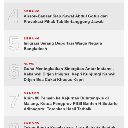
4
SERANG
Ansor–Banser Siap Kawal Abdul Gofur dari
Provokasi Pihak Tak Bertanggung Jawab
5
SERANG
Imigrasi Serang Deportasi Warga Negara
Bangladesh
6
NEWS
Guna Meningkatkan Sinergitas Antar Instansi,
Kakanwil Ditjen Imigrasi Kepri Kunjungi Kanwil
Ditjen Bea Cukai Khusus Kepri
7
BANTEN
Kirim 80 Pemain ke Kejurnas Bulutangkis di
Malang, Ketua Pengprov PBSI Banten H Sudarto
Adinagoro: Torehkan Hasil Terbaik
SERANG
Tekan Angka Kecelakaan, Jasa Raharja Bentuk