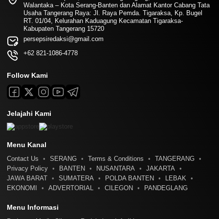
Walantaka – Kota Serang-Banten dan Alamat Kantor Cabang Tata
Usaha Tangerang Raya: Jl. Raya Pemda. Tigaraksa, Kp. Bugel
RT. 01/04, Kelurahan Kaduagung Kecamatan Tigaraksa-
Kabupaten Tangerang 15720
persepsiredaksi@gmail.com
+62 821-1086-4778
Follow Kami
Jelajahi Kami
Menu Kanal
Contact Us
SERANG
Terms & Conditions
TANGERANG
Privacy Policy
BANTEN
NUSANTARA
JAKARTA
JAWA BARAT
SUMATERA
POLDA BANTEN
LEBAK
EKONOMI
ADVERTORIAL
CILEGON
PANDEGLANG
Menu Informasi