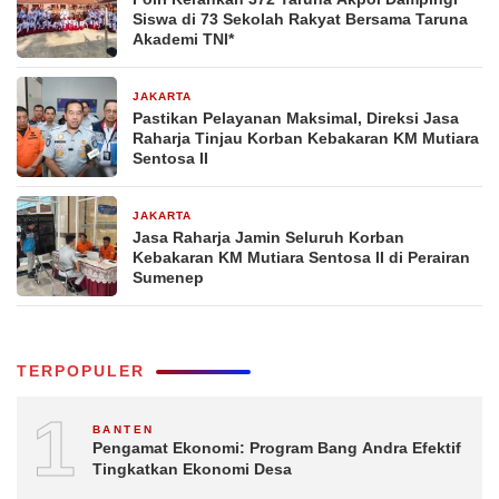
Siswa di 73 Sekolah Rakyat Bersama Taruna
Akademi TNI*
JAKARTA
6 hari yang lalu
Pastikan Pelayanan Maksimal, Direksi Jasa
Raharja Tinjau Korban Kebakaran KM Mutiara
Sentosa II
JAKARTA
7 hari yang lalu
Jasa Raharja Jamin Seluruh Korban
Kebakaran KM Mutiara Sentosa II di Perairan
Sumenep
TERPOPULER
1
BANTEN
Pengamat Ekonomi: Program Bang Andra Efektif
Tingkatkan Ekonomi Desa