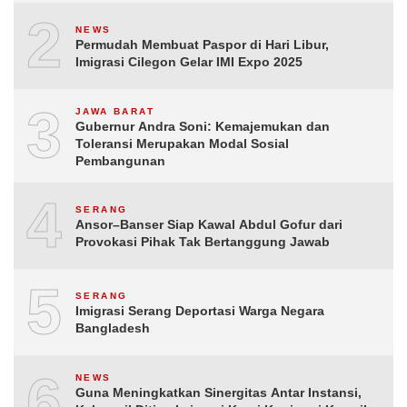
2
NEWS
Permudah Membuat Paspor di Hari Libur,
Imigrasi Cilegon Gelar IMI Expo 2025
3
JAWA BARAT
Gubernur Andra Soni: Kemajemukan dan
Toleransi Merupakan Modal Sosial
Pembangunan
4
SERANG
Ansor–Banser Siap Kawal Abdul Gofur dari
Provokasi Pihak Tak Bertanggung Jawab
5
SERANG
Imigrasi Serang Deportasi Warga Negara
Bangladesh
6
NEWS
Guna Meningkatkan Sinergitas Antar Instansi,