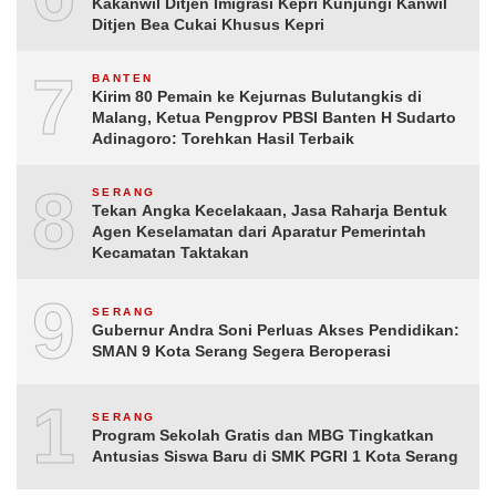
Kakanwil Ditjen Imigrasi Kepri Kunjungi Kanwil
Ditjen Bea Cukai Khusus Kepri
7
BANTEN
Kirim 80 Pemain ke Kejurnas Bulutangkis di
Malang, Ketua Pengprov PBSI Banten H Sudarto
Adinagoro: Torehkan Hasil Terbaik
8
SERANG
Tekan Angka Kecelakaan, Jasa Raharja Bentuk
Agen Keselamatan dari Aparatur Pemerintah
Kecamatan Taktakan
9
SERANG
Gubernur Andra Soni Perluas Akses Pendidikan:
SMAN 9 Kota Serang Segera Beroperasi
10
SERANG
Program Sekolah Gratis dan MBG Tingkatkan
Antusias Siswa Baru di SMK PGRI 1 Kota Serang