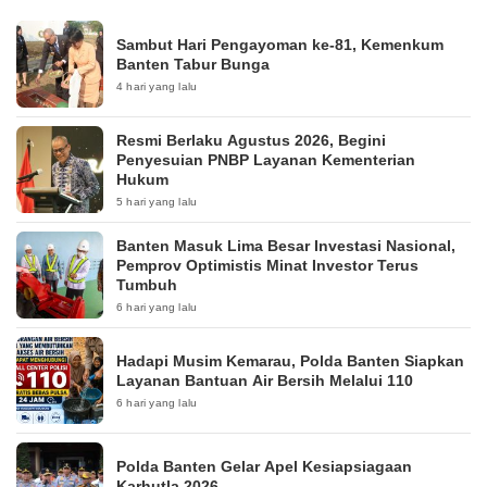
Sambut Hari Pengayoman ke-81, Kemenkum
Banten Tabur Bunga
4 hari yang lalu
Resmi Berlaku Agustus 2026, Begini
Penyesuian PNBP Layanan Kementerian
Hukum
5 hari yang lalu
Banten Masuk Lima Besar Investasi Nasional,
Pemprov Optimistis Minat Investor Terus
Tumbuh
6 hari yang lalu
Hadapi Musim Kemarau, Polda Banten Siapkan
Layanan Bantuan Air Bersih Melalui 110
6 hari yang lalu
Polda Banten Gelar Apel Kesiapsiagaan
Karhutla 2026