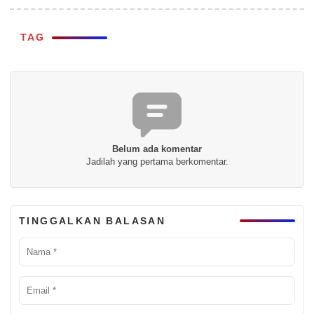
TAG
Belum ada komentar
Jadilah yang pertama berkomentar.
TINGGALKAN BALASAN