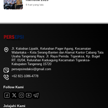
6 hari yang lalu
Jl. Kalodran Lipatik, Kelurahan Pager Agung, Kecamatan
Walantaka – Kota Serang-Banten dan Alamat Kantor Cabang Tata
Usaha Tangerang Raya: Jl. Raya Pemda. Tigaraksa, Kp. Bugel
RT. 01/04, Kelurahan Kaduagung Kecamatan Tigaraksa-
Kabupaten Tangerang 15720
persepsiredaksi@gmail.com
+62 821-1086-4778
Follow Kami
Jelajahi Kami