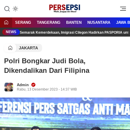
Lewati
ke
Media Tanggap Dan Akurat
Persepsi.co.id
konten
SERANG
TANGERANG
BANTEN
NUSANTARA
JAWA 
NEWS
Semarak Kemerdekaan, Imigrasi Cilegon Hadirkan PASPORIA unt
JAKARTA
Polri Bongkar Judi Bola,
Dikendalikan Dari Filipina
Admin
Rabu, 13 Desember 2023 - 14:37 WIB