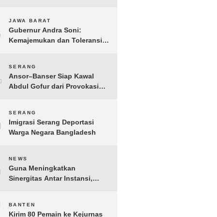
Gelar IMI Expo 2025
3
JAWA BARAT
Gubernur Andra Soni:
Kemajemukan dan Toleransi
Merupakan Modal Sosial
Pembangunan
4
SERANG
Ansor–Banser Siap Kawal
Abdul Gofur dari Provokasi
Pihak Tak Bertanggung Jawab
5
SERANG
Imigrasi Serang Deportasi
Warga Negara Bangladesh
6
NEWS
Guna Meningkatkan
Sinergitas Antar Instansi,
Kakanwil Ditjen Imigrasi Kepri
Kunjungi Kanwil Ditjen Bea
7
BANTEN
Cukai Khusus Kepri
Kirim 80 Pemain ke Kejurnas