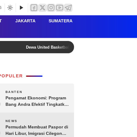
6
T
JAKARTA
SUMATERA
Dewa United Basketball Academy Jadi Wadah Pembinaan 
POPULER
1
BANTEN
Pengamat Ekonomi: Program
Bang Andra Efektif Tingkatkan
Ekonomi Desa
2
NEWS
Permudah Membuat Paspor di
Hari Libur, Imigrasi Cilegon