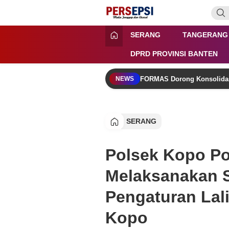
Lewati
ke
konten
Persepsi.co.id
Media Tanggap Dan Akurat
SERANG
TANGERANG
DPRD PROVINSI BANTEN
FORMAS Dorong Konsolidas
NEWS
SERANG
Polsek Kopo Po
Melaksanakan S
Pengaturan Lali
Kopo