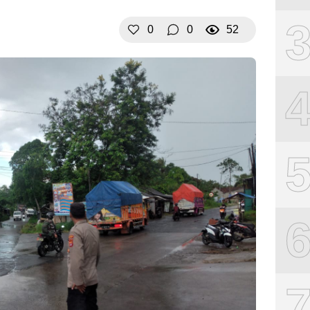
0
0
52