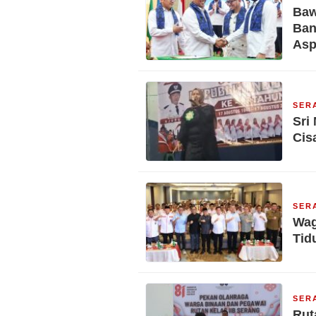
Baw
Ban
Asp
SER
Sri
Cis
SER
Wag
Tid
SER
Rut