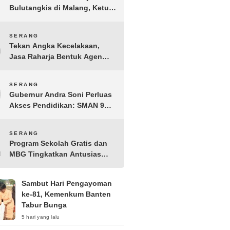
Bulutangkis di Malang, Ketua
Pengprov PBSI Banten H
Sudarto Adinagoro: Torehkan
8
SERANG
Hasil Terbaik
Tekan Angka Kecelakaan,
Jasa Raharja Bentuk Agen
Keselamatan dari Aparatur
Pemerintah Kecamatan
9
SERANG
Taktakan
Gubernur Andra Soni Perluas
Akses Pendidikan: SMAN 9
Kota Serang Segera
Beroperasi
10
SERANG
Program Sekolah Gratis dan
MBG Tingkatkan Antusias
Siswa Baru di SMK PGRI 1
Kota Serang
Sambut Hari Pengayoman
ke-81, Kemenkum Banten
Tabur Bunga
5 hari yang lalu