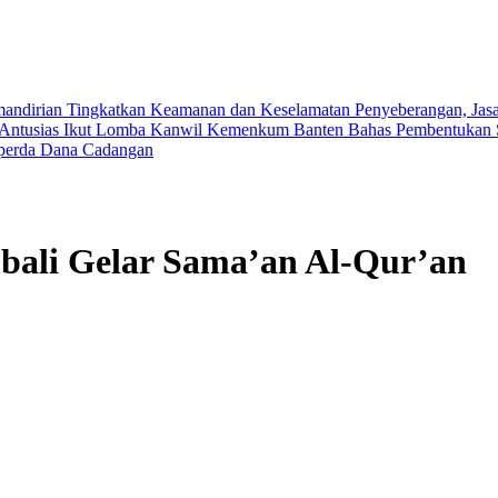
mandirian
Tingkatkan Keamanan dan Keselamatan Penyeberangan, Jasa 
Antusias Ikut Lomba
Kanwil Kemenkum Banten Bahas Pembentukan 
perda Dana Cadangan
ali Gelar Sama’an Al-Qur’an