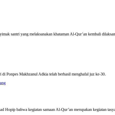
enyimak santri yang melaksanakan khataman Al-Qur’an kembali dilaks
ri di Ponpes Makhzanul Adkia telah berhasil menghafal juz ke-30.
ang
opip bahwa kegiatan samaan Al-Qur’an merupakan kegiatan tasyakura