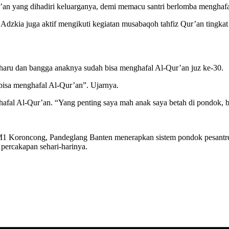
ma’an yang dihadiri keluarganya, demi memacu santri berlomba menghaf
zkia juga aktif mengikuti kegiatan musabaqoh tahfiz Qur’an tingkat
rharu dan bangga anaknya sudah bisa menghafal Al-Qur’an juz ke-30.
bisa menghafal Al-Qur’an”. Ujarnya.
l Al-Qur’an. “Yang penting saya mah anak saya betah di pondok, bisa
KM1 Koroncong, Pandeglang Banten menerapkan sistem pondok pesant
ercakapan sehari-harinya.