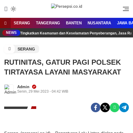
Lewati
ke
Media Tanggap Dan Akurat
Persepsi.co.id
konten
SERANG
TANGERANG
BANTEN
NUSANTARA
JAWA B
NEWS
Tingkatkan Keamanan dan Keselamatan Penyeberangan, Jasa Raha
SERANG
RUTINITAS, GATUR PAGI POLSEK
TIRTAYASA LAYANI MASYARAKAT
Admin
Senin, 29 Mei 2023 - 04:42 WIB