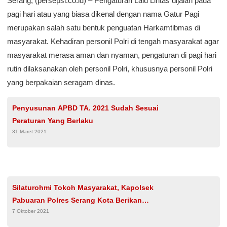
Serang, (persepsi.co.id) – Pengaturan Lalu Lintas dijalan pada
pagi hari atau yang biasa dikenal dengan nama Gatur Pagi
merupakan salah satu bentuk penguatan Harkamtibmas di
masyarakat. Kehadiran personil Polri di tengah masyarakat agar
masyarakat merasa aman dan nyaman, pengaturan di pagi hari
rutin dilaksanakan oleh personil Polri, khususnya personil Polri
yang berpakaian seragam dinas.
Penyusunan APBD TA. 2021 Sudah Sesuai
Peraturan Yang Berlaku
31 Maret 2021
Silaturohmi Tokoh Masyarakat, Kapolsek
Pabuaran Polres Serang Kota Berikan
7 Oktober 2021
Himbauan Kamtibmas