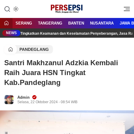
Lewati
ke
Media Tanggap Dan Akurat
Persepsi.co.id
konten
SERANG
TANGERANG
BANTEN
NUSANTARA
JAWA 
NEWS
Tingkatkan Keamanan dan Keselamatan Penyeberangan, Jasa Raha
PANDEGLANG
Santri Makhzanul Adzkia Kembali
Raih Juara HSN Tingkat
Kab.Pandeglang
Admin
Selasa, 22 Oktober 2024 - 08:54 WIB