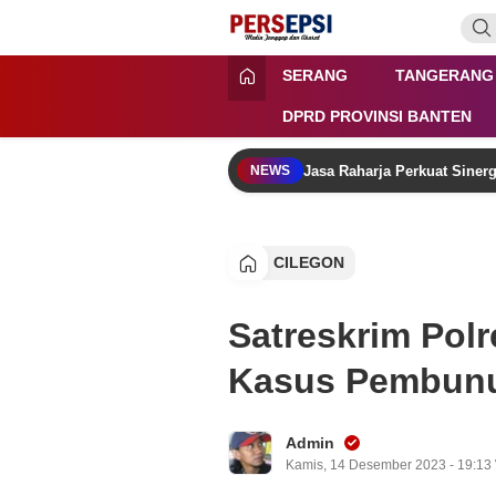
Lewati
ke
konten
Persepsi.co.id
Media Tanggap Dan Akurat
SERANG
TANGERANG
DPRD PROVINSI BANTEN
Jasa Raharja Perkuat Siner
NEWS
CILEGON
Satreskrim Pol
Kasus Pembun
Admin
Kamis, 14 Desember 2023 - 19:13