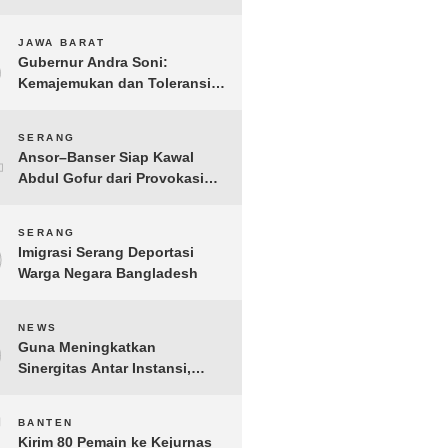
Gelar IMI Expo 2025
3
JAWA BARAT
Gubernur Andra Soni:
Kemajemukan dan Toleransi
Merupakan Modal Sosial
Pembangunan
4
SERANG
Ansor–Banser Siap Kawal
Abdul Gofur dari Provokasi
Pihak Tak Bertanggung Jawab
5
SERANG
Imigrasi Serang Deportasi
Warga Negara Bangladesh
6
NEWS
Guna Meningkatkan
Sinergitas Antar Instansi,
Kakanwil Ditjen Imigrasi Kepri
Kunjungi Kanwil Ditjen Bea
7
BANTEN
Cukai Khusus Kepri
Kirim 80 Pemain ke Kejurnas