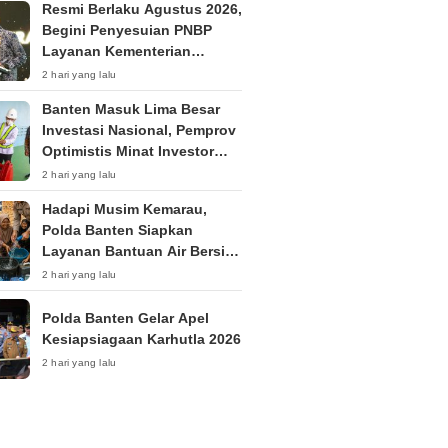
Resmi Berlaku Agustus 2026,
Begini Penyesuian PNBP
Layanan Kementerian
Hukum
2 hari yang lalu
Banten Masuk Lima Besar
Investasi Nasional, Pemprov
Optimistis Minat Investor
Terus Tumbuh
2 hari yang lalu
Hadapi Musim Kemarau,
Polda Banten Siapkan
Layanan Bantuan Air Bersih
Melalui 110
2 hari yang lalu
Polda Banten Gelar Apel
Kesiapsiagaan Karhutla 2026
2 hari yang lalu