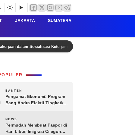
6
T
JAKARTA
SUMATERA
agakerjaan dalam Sosialisasi Keterjaminan Korban Kecelakaan Lalu Lin
POPULER
1
BANTEN
Pengamat Ekonomi: Program
Bang Andra Efektif Tingkatkan
Ekonomi Desa
2
NEWS
Permudah Membuat Paspor di
Hari Libur, Imigrasi Cilegon