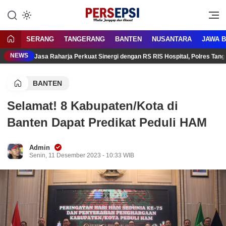
Lewati
ke
Media Tanggap Dan Akurat
Persepsi.co.id
konten
SERANG
TANGERANG
BANTEN
NUSANTARA
JAWA 
NEWS
Jasa Raharja Perkuat Sinergi dengan RS RIS Hospital, Polres Ta
BANTEN
Selamat! 8 Kabupaten/Kota di
Banten Dapat Predikat Peduli HAM
Admin
Senin, 11 Desember 2023 - 10:33 WIB