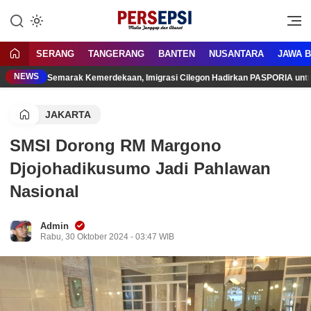
Lewati
ke
Media Tanggap Dan Akurat
Persepsi.co.id
konten
SERANG
TANGERANG
BANTEN
NUSANTARA
JAWA 
NEWS
Semarak Kemerdekaan, Imigrasi Cilegon Hadirkan PASPORIA unt
JAKARTA
SMSI Dorong RM Margono
Djojohadikusumo Jadi Pahlawan
Nasional
Admin
Rabu, 30 Oktober 2024 - 03:47 WIB