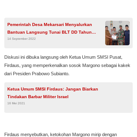
Pemerintah Desa Mekarsari Menyalurkan
Bantuan Langsung Tunai BLT DD Tahun
14 September 2022
Anggaran 2022 Kepada125 keluarga penerima
manfaat KPM
Diskusi ini dibuka langsung oleh Ketua Umum SMSI Pusat,
Firdaus, yang memperkenalkan sosok Margono sebagai kakek
dari Presiden Prabowo Subianto.
Ketua Umum SMSI Firdaus: Jangan Biarkan
Tindakan Barbar Militer Israel
16 Mei 2021
Firdaus menyebutkan, ketokohan Margono mirip dengan