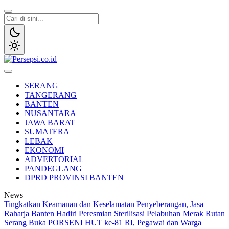
Lewati
ke
konten
Persepsi.co.id
Media Tanggap Dan Akurat
SERANG
TANGERANG
BANTEN
NUSANTARA
JAWA BARAT
SUMATERA
LEBAK
EKONOMI
ADVERTORIAL
PANDEGLANG
DPRD PROVINSI BANTEN
News
Tingkatkan Keamanan dan Keselamatan Penyeberangan, Jasa
Raharja Banten Hadiri Peresmian Sterilisasi Pelabuhan Merak
Rutan
Serang Buka PORSENI HUT ke-81 RI, Pegawai dan Warga