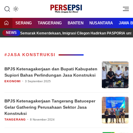
Lewati
ke
Media Tanggap Dan Akurat
Persepsi.co.id
konten
SERANG
TANGERANG
BANTEN
NUSANTARA
JAWA 
NEWS
Semarak Kemerdekaan, Imigrasi Cilegon Hadirkan PASPORIA unt
#JASA KONSTRUKSI
BPJS Ketenagakerjaan dan Bupati Kabupaten
Supiori Bahas Perlindungan Jasa Konstruksi
EKONOMI
3 September 2025
BPJS Ketenagakerjaan Tangerang Batuceper
Gelar Gathering Perusahaan Sektor Jasa
Konstruksi
TANGERANG
8 November 2024