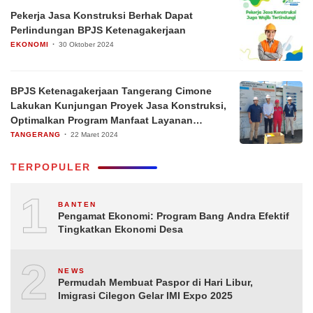
Pekerja Jasa Konstruksi Berhak Dapat
Perlindungan BPJS Ketenagakerjaan
EKONOMI
30 Oktober 2024
BPJS Ketenagakerjaan Tangerang Cimone
Lakukan Kunjungan Proyek Jasa Konstruksi,
Optimalkan Program Manfaat Layanan
Tambahan (MLT)
TANGERANG
22 Maret 2024
TERPOPULER
1
BANTEN
Pengamat Ekonomi: Program Bang Andra Efektif
Tingkatkan Ekonomi Desa
2
NEWS
Permudah Membuat Paspor di Hari Libur,
Imigrasi Cilegon Gelar IMI Expo 2025