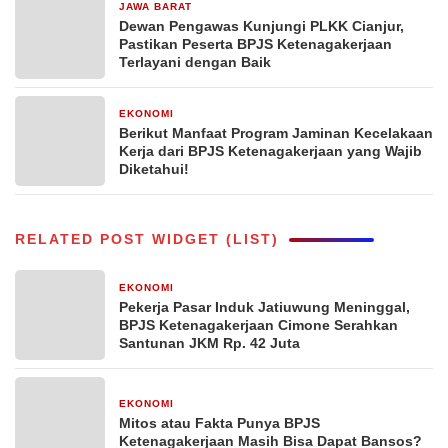
JAWA BARAT
1 bulan yang lalu
Dewan Pengawas Kunjungi PLKK Cianjur,
Pastikan Peserta BPJS Ketenagakerjaan
Terlayani dengan Baik
EKONOMI
1 bulan yang lalu
Berikut Manfaat Program Jaminan Kecelakaan
Kerja dari BPJS Ketenagakerjaan yang Wajib
Diketahui!
RELATED POST WIDGET (LIST)
EKONOMI
6 hari yang lalu
Pekerja Pasar Induk Jatiuwung Meninggal,
BPJS Ketenagakerjaan Cimone Serahkan
Santunan JKM Rp. 42 Juta
EKONOMI
7 hari yang lalu
Mitos atau Fakta Punya BPJS
Ketenagakerjaan Masih Bisa Dapat Bansos?