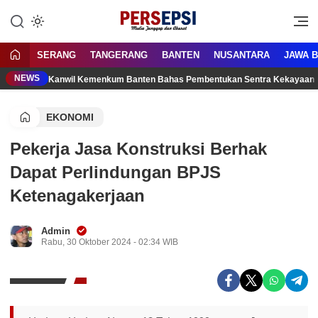
Lewati
ke
Media Tanggap Dan Akurat
Persepsi.co.id
konten
SERANG
TANGERANG
BANTEN
NUSANTARA
JAWA 
NEWS
Kanwil Kemenkum Banten Bahas Pembentukan Sentra Kekayaan 
EKONOMI
Pekerja Jasa Konstruksi Berhak
Dapat Perlindungan BPJS
Ketenagakerjaan
Admin
Rabu, 30 Oktober 2024 - 02:34 WIB