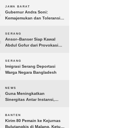
3
JAWA BARAT
Gubernur Andra Soni:
Kemajemukan dan Toleransi
Merupakan Modal Sosial
Pembangunan
4
SERANG
Ansor–Banser Siap Kawal
Abdul Gofur dari Provokasi
Pihak Tak Bertanggung Jawab
5
SERANG
Imigrasi Serang Deportasi
Warga Negara Bangladesh
6
NEWS
Guna Meningkatkan
Sinergitas Antar Instansi,
Kakanwil Ditjen Imigrasi Kepri
Kunjungi Kanwil Ditjen Bea
7
BANTEN
Cukai Khusus Kepri
Kirim 80 Pemain ke Kejurnas
Bulutangkis di Malang, Ketua