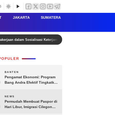
6
T
JAKARTA
SUMATERA
agakerjaan dalam Sosialisasi Keterjaminan Korban Kecelakaan Lalu Lin
POPULER
1
BANTEN
Pengamat Ekonomi: Program
Bang Andra Efektif Tingkatkan
Ekonomi Desa
2
NEWS
Permudah Membuat Paspor di
Hari Libur, Imigrasi Cilegon
Gelar IMI Expo 2025