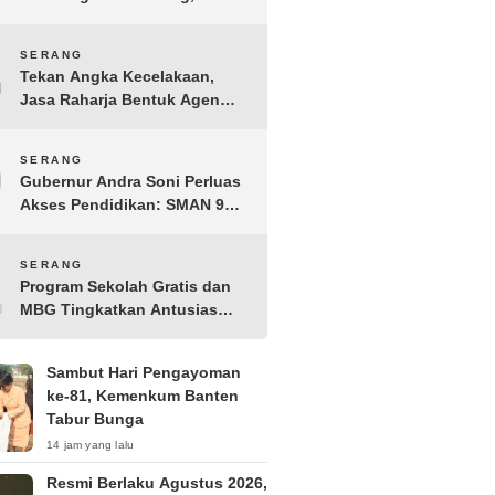
Pengprov PBSI Banten H
Sudarto Adinagoro: Torehkan
8
SERANG
Hasil Terbaik
Tekan Angka Kecelakaan,
Jasa Raharja Bentuk Agen
Keselamatan dari Aparatur
Pemerintah Kecamatan
9
SERANG
Taktakan
Gubernur Andra Soni Perluas
Akses Pendidikan: SMAN 9
Kota Serang Segera
Beroperasi
10
SERANG
Program Sekolah Gratis dan
MBG Tingkatkan Antusias
Siswa Baru di SMK PGRI 1
Kota Serang
Sambut Hari Pengayoman
ke-81, Kemenkum Banten
Tabur Bunga
14 jam yang lalu
Resmi Berlaku Agustus 2026,