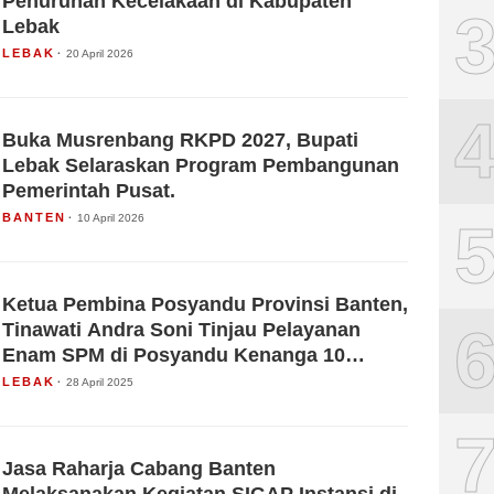
Penurunan Kecelakaan di Kabupaten
Lebak
LEBAK
20 April 2026
Buka Musrenbang RKPD 2027, Bupati
Lebak Selaraskan Program Pembangunan
Pemerintah Pusat.
BANTEN
10 April 2026
Ketua Pembina Posyandu Provinsi Banten,
Tinawati Andra Soni Tinjau Pelayanan
Enam SPM di Posyandu Kenanga 10
Rangkasbitung Barat
LEBAK
28 April 2025
Jasa Raharja Cabang Banten