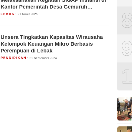
Melaksanakan Kegiatan SIGAP Instansi di
Kantor Pemerintah Desa Gemuruh
Kabupaten Lebak
LEBAK
21 Maret 2025
Unsera Tingkatkan Kapasitas Wirausaha
Kelompok Keuangan Mikro Berbasis
Perempuan di Lebak
PENDIDIKAN
21 September 2024