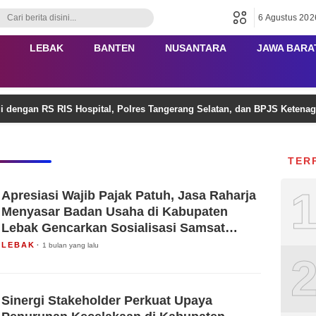
6 Agustus 202
LEBAK
BANTEN
NUSANTARA
JAWA BARA
gi dengan RS RIS Hospital, Polres Tangerang Selatan, dan BPJS Keten
TER
Apresiasi Wajib Pajak Patuh, Jasa Raharja
Menyasar Badan Usaha di Kabupaten
Lebak Gencarkan Sosialisasi Samsat
Digital dan Program ‘Gebyar Emas’
LEBAK
1 bulan yang lalu
Sinergi Stakeholder Perkuat Upaya