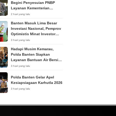
Begini Penyesuian PNBP
Layanan Kementerian
Hukum
2 hari yang lalu
Banten Masuk Lima Besar
Investasi Nasional, Pemprov
Optimistis Minat Investor
Terus Tumbuh
3 hari yang lalu
Hadapi Musim Kemarau,
Polda Banten Siapkan
Layanan Bantuan Air Bersih
Melalui 110
3 hari yang lalu
Polda Banten Gelar Apel
Kesiapsiagaan Karhutla 2026
3 hari yang lalu